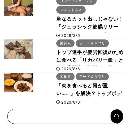
コンディショニング
フィットネス
単なるカット出しじゃない！
「ジュラシック筋膜リリー
ス」が口コミだけで大ヒット
2026/8/6
した納得の理由 木澤大祐が
栄養素
フード＆サプリ
解説
トップ選手が疲労回復のため
に食べる「リカバリー飯」と
は？専門家が絶賛した鶏レバ
2026/8/6
ー活用法
栄養素
フード＆サプリ
「肉を食べると胃が重
い……」を解決？トップボデ
ィビルダーのリカバリー飯を
2026/8/6
専門家がロジカル解説