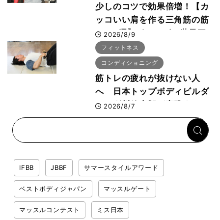
少しのコツで効果倍増！【カ
ッコいい肩を作る三角筋の筋
トレ6選】ボディビル世界王
2026/8/9
者が解説！
フィットネス
コンディショニング
筋トレの疲れが抜けない人
へ 日本トップボディビルダ
ー・刈川啓志郎が実践する
2026/8/7
「回復習慣」
IFBB
JBBF
サマースタイルアワード
ベストボディジャパン
マッスルゲート
マッスルコンテスト
ミス日本