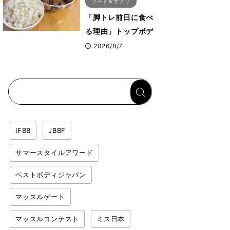
フード＆サプリ
「脚トレ前日に食べ
る理由」トップボデ
ィビルダーが愛用す
2026/8/7
る「米＋牛肉」のシ
ンプル回復メシと
は？
IFBB
JBBF
サマースタイルアワード
ベストボディジャパン
マッスルゲート
マッスルコンテスト
ミス日本