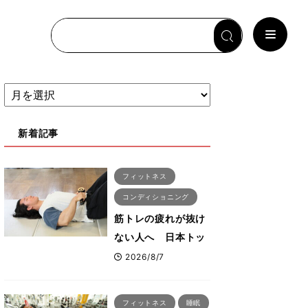
新着記事
フィットネス
コンディショニング
筋トレの疲れが抜け
ない人へ 日本トッ
プボディビルダー・
2026/8/7
刈川啓志郎が実践す
る「回復習慣」
フィットネス
睡眠