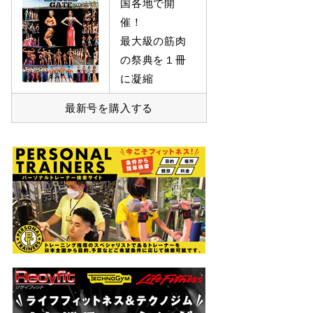
国各地で開
催！
最大級の筋肉
の祭典を１冊
に凝縮
最新号を購入する