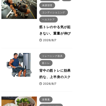
体調管理
コンディショニング
ヘルスケア
筋トレのやる気が起
きない、重量が伸び
ない ボディビル世
2026/8/7
界王者・鈴木雅が教
える食事・睡眠・呼
トレーニング器具
吸の整え方
筋トレ
背中の筋トレに効果
的な、上半身のスク
ワットとも言われた
2026/8/7
最高マシン“ノーチラ
ス・プルオーバーマ
栄養素
シン”とは？