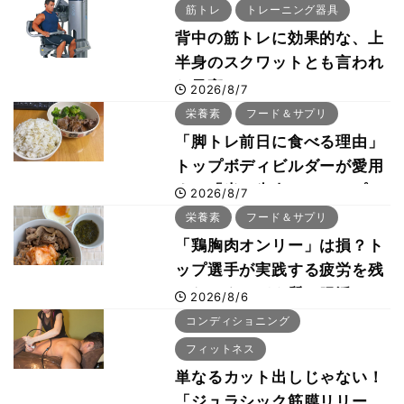
筋トレ
トレーニング器具
背中の筋トレに効果的な、上
半身のスクワットとも言われ
た最高マシン“ノーチラス・
2026/8/7
プルオーバーマシン”とは？
栄養素
フード＆サプリ
「脚トレ前日に食べる理由」
トップボディビルダーが愛用
する「米＋牛肉」のシンプル
2026/8/7
回復メシとは？
栄養素
フード＆サプリ
「鶏胸肉オンリー」は損？ト
ップ選手が実践する疲労を残
さないタンパク質＆腸活コン
2026/8/6
ボ
コンディショニング
フィットネス
単なるカット出しじゃない！
「ジュラシック筋膜リリー