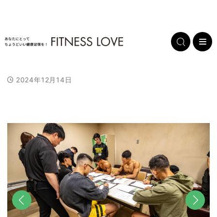
2024年12月14日
L
/
U
o
n
a
m
d
u
e
t
d
e
:
1
0
0
.
0
0
%
前へ
次へ