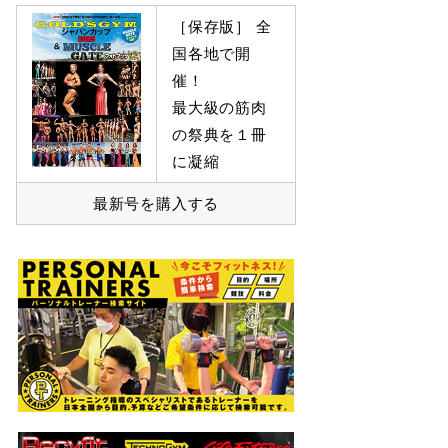
［保存版］ 全
国各地で開
催！
最大級の筋肉
の祭典を１冊
に凝縮
最新号を購入する