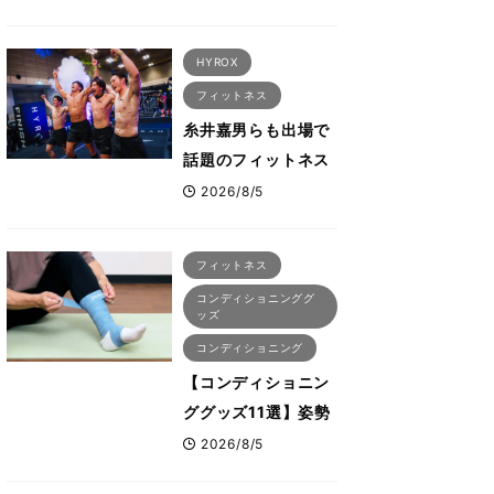
そ試したいおすすめ
メニュー「拮抗筋ス
HYROX
ーパーセット法」
フィットネス
糸井嘉男らも出場で
話題のフィットネス
レースHYROX（ハ
2026/8/5
イロックス）が幕張
メッセで8月6日から
フィットネス
開幕 約1万2,000
コンディショニンググ
人が集結
ッズ
コンディショニング
【コンディショニン
ググッズ11選】姿勢
改善につながる“A-
2026/8/5
wear（エーウェ