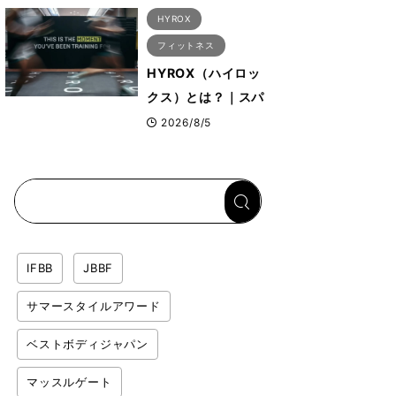
ア）”など、ボディビ
HYROX
ル元世界王者・鈴木
フィットネス
雅選手が解説
HYROX（ハイロッ
クス）とは？｜スパ
ルタンレースやクロ
2026/8/5
スフィットとの違い
を解説
IFBB
JBBF
サマースタイルアワード
ベストボディジャパン
マッスルゲート