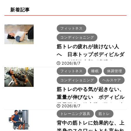
新着記事
フィットネス
コンディショニング
筋トレの疲れが抜けない人
へ 日本トップボディビルダ
ー・刈川啓志郎が実践する
2026/8/7
「回復習慣」
フィットネス
睡眠
体調管理
コンディショニング
ヘルスケア
筋トレのやる気が起きない、
重量が伸びない ボディビル
世界王者・鈴木雅が教える食
2026/8/7
事・睡眠・呼吸の整え方
トレーニング器具
筋トレ
背中の筋トレに効果的な、上
半身のスクワットとも言われ