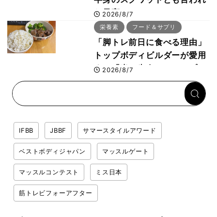
た最高マシン“ノーチラス・
2026/8/7
プルオーバーマシン”とは？
栄養素
フード＆サプリ
「脚トレ前日に食べる理由」
トップボディビルダーが愛用
する「米＋牛肉」のシンプル
2026/8/7
回復メシとは？
IFBB
JBBF
サマースタイルアワード
ベストボディジャパン
マッスルゲート
マッスルコンテスト
ミス日本
筋トレビフォーアフター