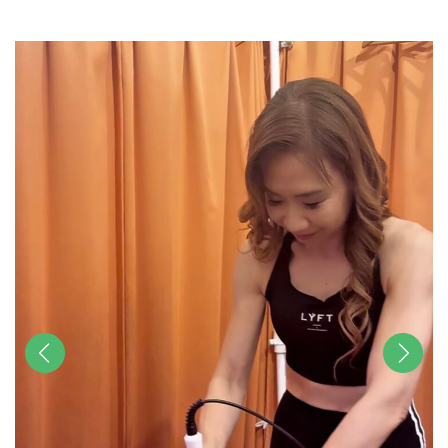
u
t
e
前へ
次へ