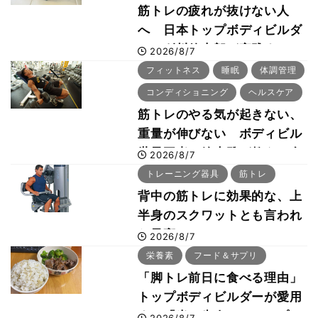
筋トレの疲れが抜けない人
へ 日本トップボディビルダ
ー・刈川啓志郎が実践する
2026/8/7
「回復習慣」
フィットネス
睡眠
体調管理
コンディショニング
ヘルスケア
筋トレのやる気が起きない、
重量が伸びない ボディビル
世界王者・鈴木雅が教える食
2026/8/7
事・睡眠・呼吸の整え方
トレーニング器具
筋トレ
背中の筋トレに効果的な、上
半身のスクワットとも言われ
た最高マシン“ノーチラス・
2026/8/7
プルオーバーマシン”とは？
栄養素
フード＆サプリ
「脚トレ前日に食べる理由」
トップボディビルダーが愛用
する「米＋牛肉」のシンプル