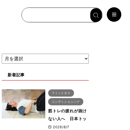
新着記事
フィットネス
コンディショニング
筋トレの疲れが抜け
ない人へ 日本トッ
プボディビルダー・
2026/8/7