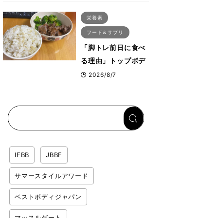
ス・プルオーバーマ
栄養素
シン”とは？
フード＆サプリ
「脚トレ前日に食べ
る理由」トップボデ
ィビルダーが愛用す
2026/8/7
る「米＋牛肉」のシ
ンプル回復メシと
は？
IFBB
JBBF
サマースタイルアワード
ベストボディジャパン
マッスルゲート