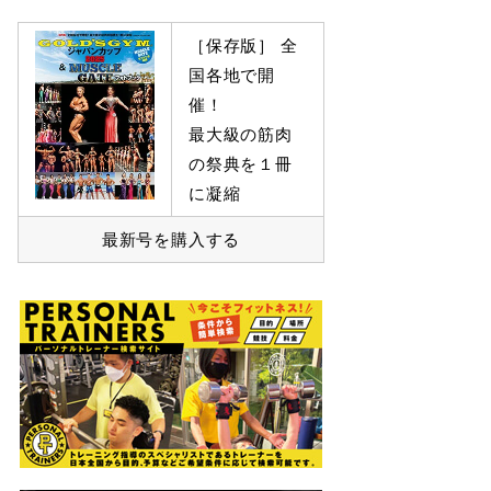
［保存版］ 全
国各地で開
催！
最大級の筋肉
の祭典を１冊
に凝縮
最新号を購入する