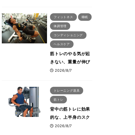
刈川啓志郎が実践す
る「回復習慣」
フィットネス
睡眠
体調管理
コンディショニング
ヘルスケア
筋トレのやる気が起
きない、重量が伸び
ない ボディビル世
2026/8/7
界王者・鈴木雅が教
える食事・睡眠・呼
トレーニング器具
吸の整え方
筋トレ
背中の筋トレに効果
的な、上半身のスク
ワットとも言われた
2026/8/7
最高マシン“ノーチラ