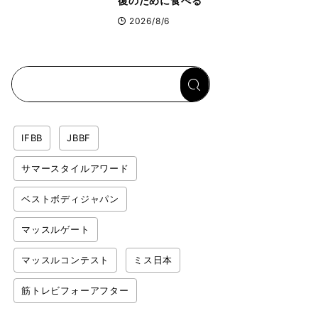
復のために食べる
「リカバリー飯」と
2026/8/6
は？専門家が絶賛し
た鶏レバー活用法
IFBB
JBBF
サマースタイルアワード
ベストボディジャパン
マッスルゲート
マッスルコンテスト
ミス日本
筋トレビフォーアフター