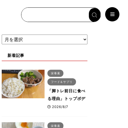
新着記事
栄養素
フード＆サプリ
「脚トレ前日に食べ
る理由」トップボデ
ィビルダーが愛用す
2026/8/7
る「米＋牛肉」のシ
ンプル回復メシと
栄養素