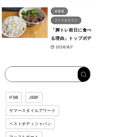
ス・プルオーバーマ
栄養素
シン”とは？
フード＆サプリ
「脚トレ前日に食べ
る理由」トップボデ
ィビルダーが愛用す
2026/8/7
る「米＋牛肉」のシ
ンプル回復メシと
は？
IFBB
JBBF
サマースタイルアワード
ベストボディジャパン
マッスルゲート