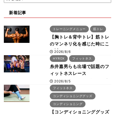
新着記事
トレーニングメニュー
筋トレ
【胸トレ＆背中トレ】筋トレ
のマンネリ化を感じた時にこ
そ試したいおすすめメニュー
2026/8/6
「拮抗筋スーパーセット法」
HYROX
フィットネス
糸井嘉男らも出場で話題のフ
ィットネスレース
HYROX（ハイロックス）が
2026/8/5
幕張メッセで8月6日から開
フィットネス
幕 約1万2,000人が集結
コンディショニンググッズ
コンディショニング
【コンディショニンググッズ