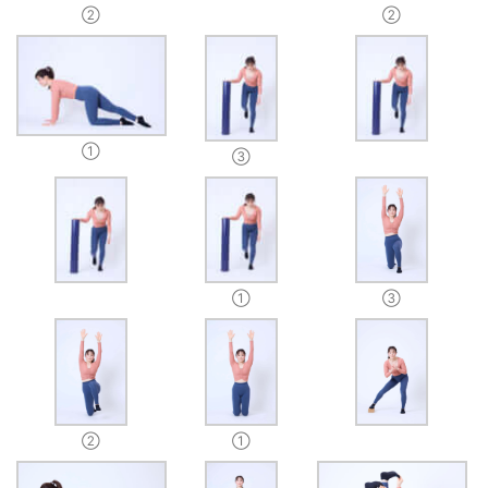
②
②
①
③
①
③
②
①