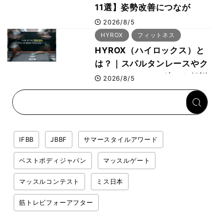
11選】姿勢改善につなが
る“A-wear（エーウェ
2026/8/5
ア）”など、ボディビル元世
HYROX
フィットネス
界王者・鈴木雅選手が解説
HYROX（ハイロックス）と
は？｜スパルタンレースやク
ロスフィットとの違いを解説
2026/8/5
IFBB
JBBF
サマースタイルアワード
ベストボディジャパン
マッスルゲート
マッスルコンテスト
ミス日本
筋トレビフォーアフター