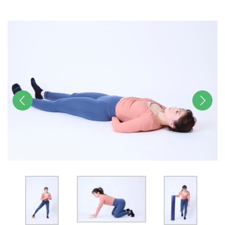
u
t
e
前へ
次へ