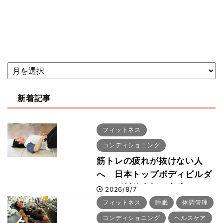
新着記事
フィットネス
コンディショニング
筋トレの疲れが抜けない人
へ 日本トップボディビルダ
ー・刈川啓志郎が実践する
2026/8/7
「回復習慣」
フィットネス
睡眠
体調管理
コンディショニング
ヘルスケア