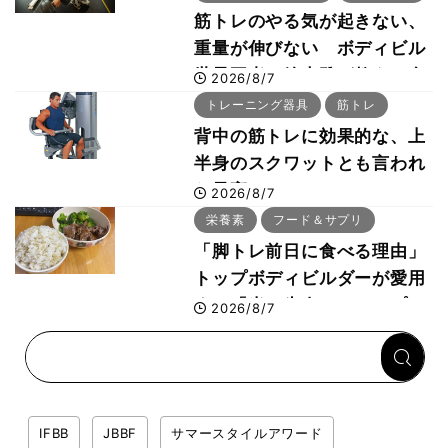
筋トレのやる気が起きない、
重量が伸びない ボディビル
世界王者・鈴木雅が教える食
2026/8/7
事・睡眠・呼吸の整え方
トレーニング器具
筋トレ
背中の筋トレに効果的な、上
半身のスクワットとも言われ
た最高マシン“ノーチラス・
2026/8/7
プルオーバーマシン”とは？
栄養素
フード＆サプリ
「脚トレ前日に食べる理由」
トップボディビルダーが愛用
する「米＋牛肉」のシンプル
2026/8/7
回復メシとは？
IFBB
JBBF
サマースタイルアワード