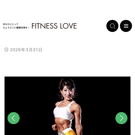
2026年3月31日
L
/
U
o
n
a
m
d
u
e
t
d
e
:
1
0
0
.
0
0
%
前へ
次へ