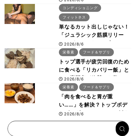
ボ
コンディショニング
フィットネス
単なるカット出しじゃない！
「ジュラシック筋膜リリー
ス」が口コミだけで大ヒット
2026/8/6
した納得の理由 木澤大祐が
栄養素
フード＆サプリ
解説
トップ選手が疲労回復のため
に食べる「リカバリー飯」と
は？専門家が絶賛した鶏レバ
2026/8/6
ー活用法
栄養素
フード＆サプリ
「肉を食べると胃が重
い……」を解決？トップボデ
ィビルダーのリカバリー飯を
2026/8/6
専門家がロジカル解説