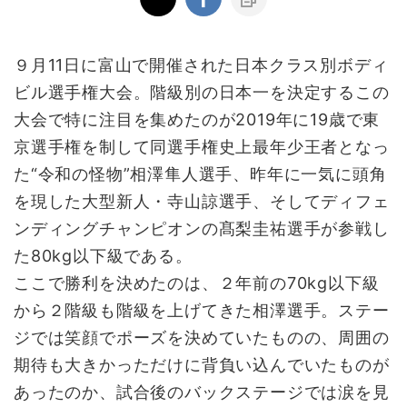
９月11日に富山で開催された日本クラス別ボディ
ビル選手権大会。階級別の日本一を決定するこの
大会で特に注目を集めたのが2019年に19歳で東
京選手権を制して同選手権史上最年少王者となっ
た“令和の怪物”相澤隼人選手、昨年に一気に頭角
を現した大型新人・寺山諒選手、そしてディフェ
ンディングチャンピオンの髙梨圭祐選手が参戦し
た80kg以下級である。
ここで勝利を決めたのは、２年前の70kg以下級
から２階級も階級を上げてきた相澤選手。ステー
ジでは笑顔でポーズを決めていたものの、周囲の
期待も大きかっただけに背負い込んでいたものが
あったのか、試合後のバックステージでは涙を見