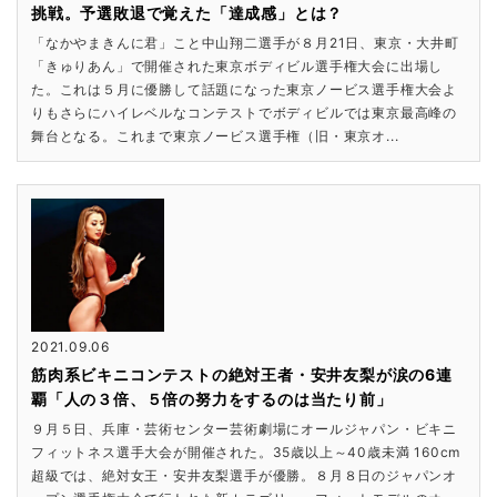
挑戦。予選敗退で覚えた「達成感」とは？
「なかやまきんに君」こと中山翔二選手が８月21日、東京・大井町
「きゅりあん」で開催された東京ボディビル選手権大会に出場し
た。これは５月に優勝して話題になった東京ノービス選手権大会よ
りもさらにハイレベルなコンテストでボディビルでは東京最高峰の
舞台となる。これまで東京ノービス選手権（旧・東京オ...
2021.09.06
筋肉系ビキニコンテストの絶対王者・安井友梨が涙の6連
覇「人の３倍、５倍の努力をするのは当たり前」
９月５日、兵庫・芸術センター芸術劇場にオールジャパン・ビキニ
フィットネス選手大会が開催された。35歳以上～40歳未満 160cm
超級では、絶対女王・安井友梨選手が優勝。８月８日のジャパンオ