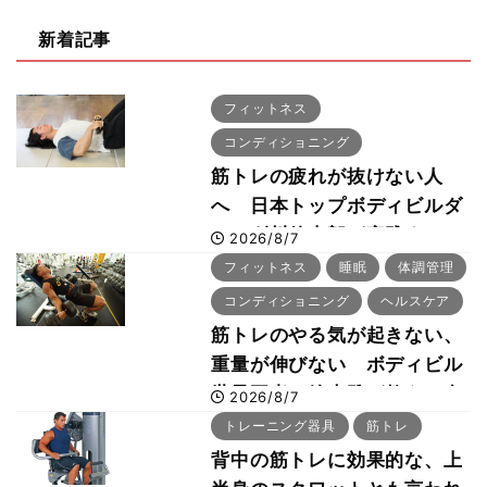
新着記事
フィットネス
コンディショニング
筋トレの疲れが抜けない人
へ 日本トップボディビルダ
ー・刈川啓志郎が実践する
2026/8/7
「回復習慣」
フィットネス
睡眠
体調管理
コンディショニング
ヘルスケア
筋トレのやる気が起きない、
重量が伸びない ボディビル
世界王者・鈴木雅が教える食
2026/8/7
事・睡眠・呼吸の整え方
トレーニング器具
筋トレ
背中の筋トレに効果的な、上