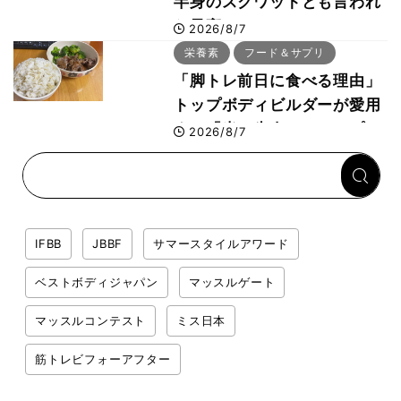
半身のスクワットとも言われ
た最高マシン“ノーチラス・
2026/8/7
プルオーバーマシン”とは？
栄養素
フード＆サプリ
「脚トレ前日に食べる理由」
トップボディビルダーが愛用
する「米＋牛肉」のシンプル
2026/8/7
回復メシとは？
IFBB
JBBF
サマースタイルアワード
ベストボディジャパン
マッスルゲート
マッスルコンテスト
ミス日本
筋トレビフォーアフター