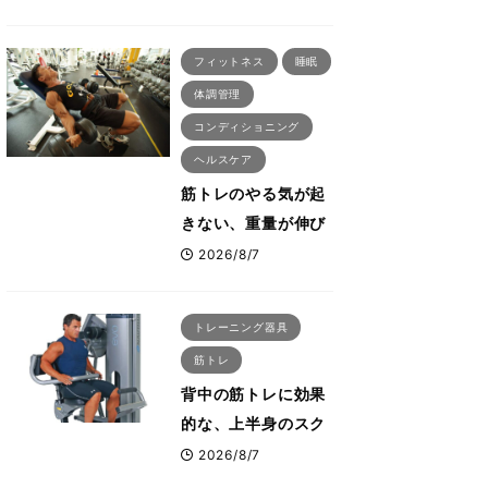
刈川啓志郎が実践す
る「回復習慣」
フィットネス
睡眠
体調管理
コンディショニング
ヘルスケア
筋トレのやる気が起
きない、重量が伸び
ない ボディビル世
2026/8/7
界王者・鈴木雅が教
える食事・睡眠・呼
トレーニング器具
吸の整え方
筋トレ
背中の筋トレに効果
的な、上半身のスク
ワットとも言われた
2026/8/7
最高マシン“ノーチラ