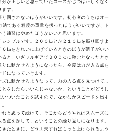
自分が正しいと思っていたコースがじつは正しくなく
ります。
振り回されないほうがいいです。初心者のうちはオー
の方法である程度の重量を扱ったほうがいいですが、ト
いう練習はやめたほうがいいと思います。
てシンプルです。２００㎏とか２１０㎏を振り回すよ
７０㎏をきれいに上げているときのほうが調子がいい
いると、いざフルギアで３００㎏に臨むとなったとき
通りに動かせるようになったら、今度は力が入る点を
ードになっていきます。
ーズに動かせるようなって、力の入る点を見つけて…
ことをしたらいいんじゃないか」ということがどうし
思いついたことを試すので、なかなかスピードを出す
す。
かれと思って続けて、そこからどうやればスムーズに
入る点を探して、ということの繰り返しになります。
てきたときに、どう工夫すればもっと上げられるよう