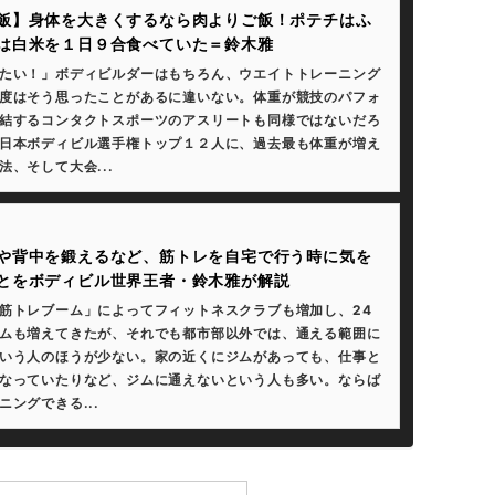
飯】身体を大きくするなら肉よりご飯！ポテチはふ
は白米を１日９合食べていた＝鈴木雅
たい！」ボディビルダーはもちろん、ウエイトトレーニング
度はそう思ったことがあるに違いない。体重が競技のパフォ
結するコンタクトスポーツのアスリートも同様ではないだろ
日本ボディビル選手権トップ１２人に、過去最も体重が増え
法、そして大会...
や背中を鍛えるなど、筋トレを自宅で行う時に気を
とをボディビル世界王者・鈴木雅が解説
筋トレブーム」によってフィットネスクラブも増加し、24
ムも増えてきたが、それでも都市部以外では、通える範囲に
いう人のほうが少ない。家の近くにジムがあっても、仕事と
なっていたりなど、ジムに通えないという人も多い。ならば
ニングできる...