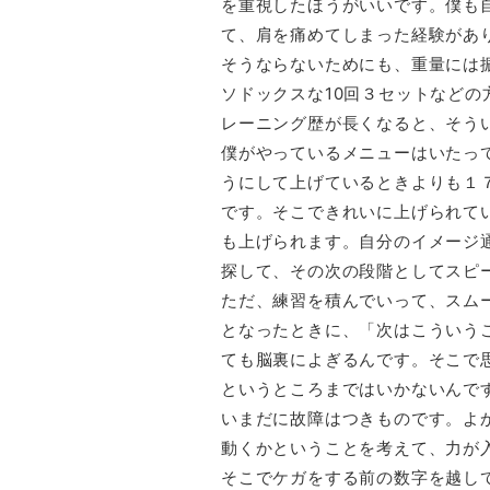
を重視したほうがいいです。僕も
て、肩を痛めてしまった経験があ
そうならないためにも、重量には
ソドックスな10回３セットなど
レーニング歴が長くなると、そう
僕がやっているメニューはいたっ
うにして上げているときよりも１
です。そこできれいに上げられて
も上げられます。自分のイメージ
探して、その次の段階としてスピ
ただ、練習を積んでいって、スム
となったときに、「次はこういう
ても脳裏によぎるんです。そこで
というところまではいかないんで
いまだに故障はつきものです。よ
動くかということを考えて、力が
そこでケガをする前の数字を越し