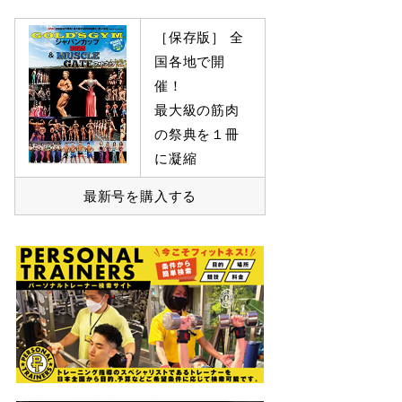
［保存版］ 全
国各地で開
催！
最大級の筋肉
の祭典を１冊
に凝縮
最新号を購入する