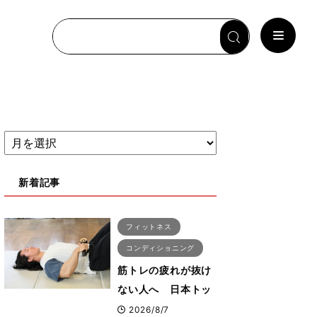
新着記事
フィットネス
コンディショニング
筋トレの疲れが抜け
ない人へ 日本トッ
プボディビルダー・
2026/8/7