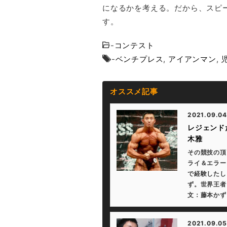
になるかを考える。だから、スピ
す。
-
コンテスト
-
ベンチプレス
,
アイアンマン
,
オススメ記事
2021.09.04
レジェンド
木雅
その競技の頂
ライ＆エラー
で経験したし
ず。世界王者
文：藤本かずま
2021.09.05