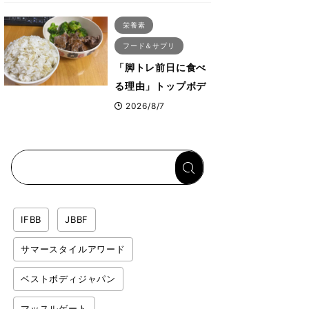
ス・プルオーバーマ
栄養素
シン”とは？
フード＆サプリ
「脚トレ前日に食べ
る理由」トップボデ
ィビルダーが愛用す
2026/8/7
る「米＋牛肉」のシ
ンプル回復メシと
は？
IFBB
JBBF
サマースタイルアワード
ベストボディジャパン
マッスルゲート