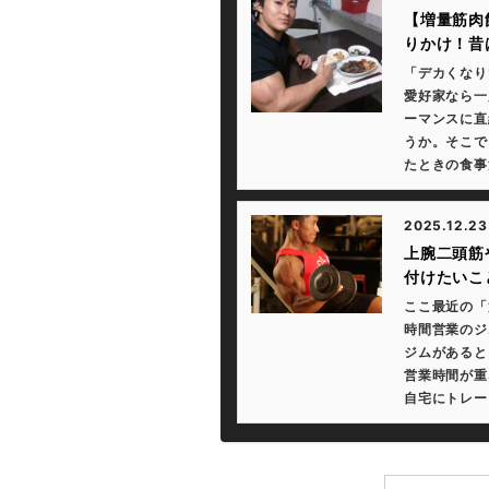
【増量筋肉
りかけ！昔
「デカくなり
愛好家なら一
ーマンスに直
うか。そこで
たときの食事
2025.12.23
上腕二頭筋
付けたいこ
ここ最近の「
時間営業のジ
ジムがあると
営業時間が重
自宅にトレー