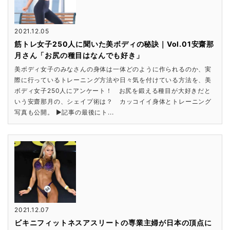
2021.12.05
筋トレ女子250人に聞いた美ボディの秘訣｜Vol.01安齋那
月さん「お尻の種目はなんでも好き」
美ボディ女子のみなさんの身体は一体どのように作られるのか、実
際に行っているトレーニング方法や日々気を付けている方法を、美
ボディ女子250人にアンケート！ お尻を鍛える種目が大好きだと
いう安齋那月の、シェイプ術は？ カッコイイ身体とトレーニング
写真も公開。 ▶記事の最後にト...
2021.12.07
ビキニフィットネスアスリートの専業主婦が日本の頂点に