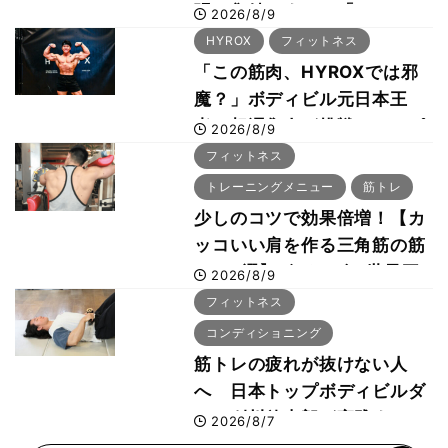
張に集結 すでに「2028、
2026/8/9
29年の大会も準備」
HYROX
フィットネス
「この筋肉、HYROXでは邪
魔？」ボディビル元日本王
者・相澤隼人が挑戦 バーピ
2026/8/9
ーでは驚異の種目2位
フィットネス
トレーニングメニュー
筋トレ
少しのコツで効果倍増！【カ
ッコいい肩を作る三角筋の筋
トレ6選】ボディビル世界王
2026/8/9
者が解説！
フィットネス
コンディショニング
筋トレの疲れが抜けない人
へ 日本トップボディビルダ
ー・刈川啓志郎が実践する
2026/8/7
「回復習慣」