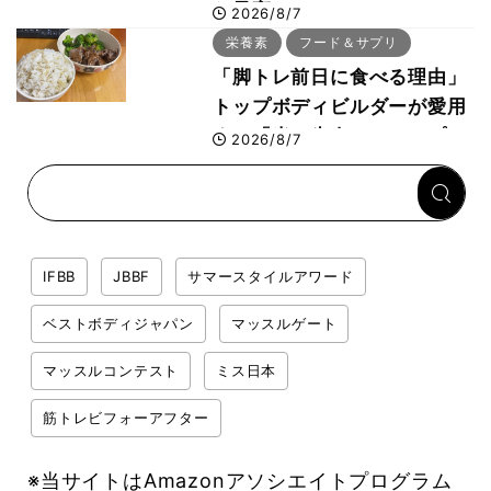
た最高マシン“ノーチラス・
2026/8/7
プルオーバーマシン”とは？
栄養素
フード＆サプリ
「脚トレ前日に食べる理由」
トップボディビルダーが愛用
する「米＋牛肉」のシンプル
2026/8/7
回復メシとは？
IFBB
JBBF
サマースタイルアワード
ベストボディジャパン
マッスルゲート
マッスルコンテスト
ミス日本
筋トレビフォーアフター
※当サイトはAmazonアソシエイトプログラム