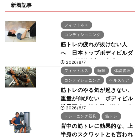
新着記事
フィットネス
コンディショニング
筋トレの疲れが抜けない人
へ 日本トップボディビルダ
ー・刈川啓志郎が実践する
2026/8/7
「回復習慣」
フィットネス
睡眠
体調管理
コンディショニング
ヘルスケア
筋トレのやる気が起きない、
重量が伸びない ボディビル
世界王者・鈴木雅が教える食
2026/8/7
事・睡眠・呼吸の整え方
トレーニング器具
筋トレ
背中の筋トレに効果的な、上
半身のスクワットとも言われ