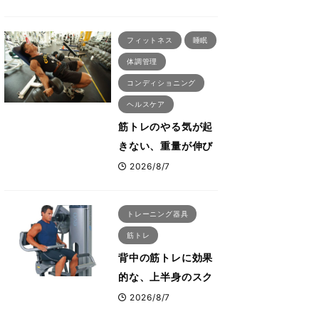
刈川啓志郎が実践す
る「回復習慣」
フィットネス
睡眠
体調管理
コンディショニング
ヘルスケア
筋トレのやる気が起
きない、重量が伸び
ない ボディビル世
2026/8/7
界王者・鈴木雅が教
える食事・睡眠・呼
トレーニング器具
吸の整え方
筋トレ
背中の筋トレに効果
的な、上半身のスク
ワットとも言われた
2026/8/7
最高マシン“ノーチラ