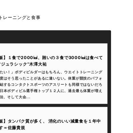
トレーニングと食事
飯】１食で2000㎉、賄いの３食で3000㎉は食べて
‟ジュラシック”木澤大祐
たい！」ボディビルダーはもちろん、ウエイトトレーニング
度はそう思ったことがあるに違いない。体重が競技のパフォ
結するコンタクトスポーツのアスリートも同様ではないだろ
日本ボディビル選手権トップ１２人に、過去最も体重が増え
法、そして大会...
飯】タンパク質が多く、 消化のいい減量食を１年中
す＝佐藤貴規