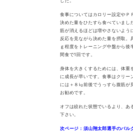
した。
食事についてはカロリー設定やＰ
決めた量をひたすら食べていまし
筋が消えるほどは増やさないよう
反応を見ながら決めた量を摂取。具
ｇ程度をトレーニング中盤から後
間食で1回です。
身体を大きくするためには、体重
に成長が早いです。食事はクリー
には＋８㎏前後でうっすら腹筋が
お勧めです。
オフは絞れた状態でいるより、あ
下さい。
次ページ：須山翔太郎選手のバル