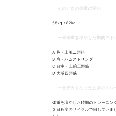
そのときの体重の変化
58kg→82kg
一番体重を増やした期間のト
A 胸・上腕二頭筋
B 肩・ハムストリング
C 背中・上腕三頭筋
D 大腿四頭筋
一番デカくなったときのトレ
体重を増やした時期のトレーニン
３日程度のサイクルで回していま