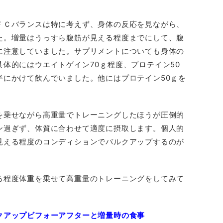
ＦＣバランスは特に考えず、身体の反応を見ながら、
た。増量はうっすら腹筋が見える程度までにして、腹
に注意していました。サプリメントについても身体の
体的にはウエイトゲイン70ｇ程度、プロテイン50
半にかけて飲んでいました。他にはプロテイン50ｇを
を乗せながら高重量でトレーニングしたほうが圧倒的
ン過ぎず、体質に合わせて適度に摂取します。個人的
見える程度のコンディションでバルクアップするのが
る程度体重を乗せて高重量のトレーニングをしてみて
クアップビフォーアフターと増量時の食事