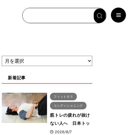
新着記事
フィットネス
コンディショニング
筋トレの疲れが抜け
ない人へ 日本トッ
プボディビルダー・
2026/8/7