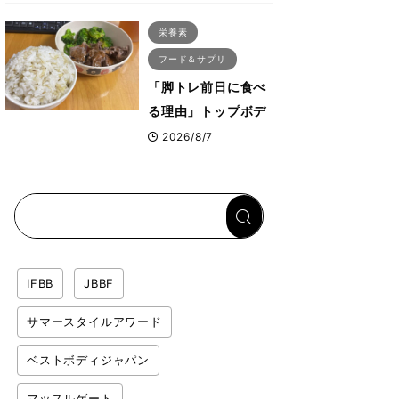
ス・プルオーバーマ
栄養素
シン”とは？
フード＆サプリ
「脚トレ前日に食べ
る理由」トップボデ
ィビルダーが愛用す
2026/8/7
る「米＋牛肉」のシ
ンプル回復メシと
は？
IFBB
JBBF
サマースタイルアワード
ベストボディジャパン
マッスルゲート