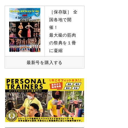
［保存版］ 全
国各地で開
催！
最大級の筋肉
の祭典を１冊
に凝縮
最新号を購入する