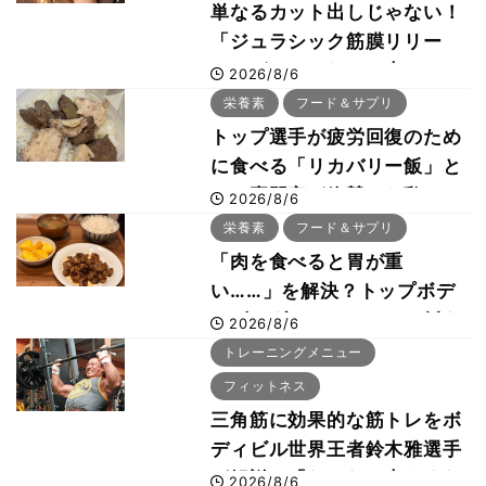
単なるカット出しじゃない！
「ジュラシック筋膜リリー
ス」が口コミだけで大ヒット
2026/8/6
した納得の理由 木澤大祐が
栄養素
フード＆サプリ
解説
トップ選手が疲労回復のため
に食べる「リカバリー飯」と
は？専門家が絶賛した鶏レバ
2026/8/6
ー活用法
栄養素
フード＆サプリ
「肉を食べると胃が重
い……」を解決？トップボデ
ィビルダーのリカバリー飯を
2026/8/6
専門家がロジカル解説
トレーニングメニュー
フィットネス
三角筋に効果的な筋トレをボ
ディビル世界王者鈴木雅選手
が解説！「なかなか大きくな
2026/8/6