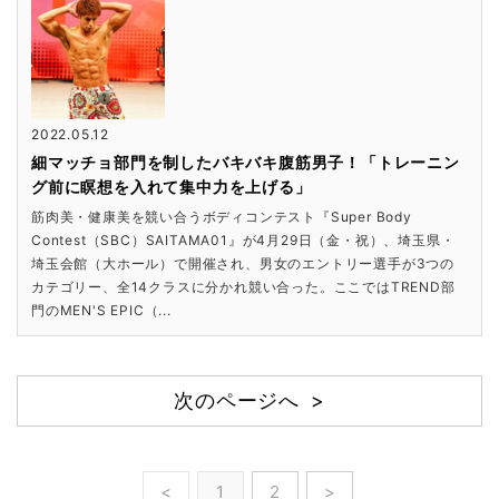
2022.05.12
細マッチョ部門を制したバキバキ腹筋男子！「トレーニン
グ前に瞑想を入れて集中力を上げる」
筋肉美・健康美を競い合うボディコンテスト『Super Body
Contest（SBC）SAITAMA01』が4月29日（金・祝）、埼玉県・
埼玉会館（大ホール）で開催され、男女のエントリー選手が3つの
カテゴリー、全14クラスに分かれ競い合った。ここではTREND部
門のMEN'S EPIC（...
次のページへ >
<
1
2
>