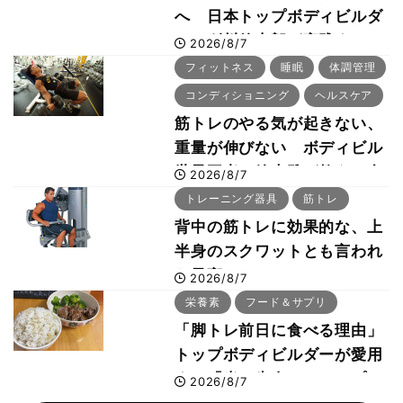
へ 日本トップボディビルダ
ー・刈川啓志郎が実践する
2026/8/7
「回復習慣」
フィットネス
睡眠
体調管理
コンディショニング
ヘルスケア
筋トレのやる気が起きない、
重量が伸びない ボディビル
世界王者・鈴木雅が教える食
2026/8/7
事・睡眠・呼吸の整え方
トレーニング器具
筋トレ
背中の筋トレに効果的な、上
半身のスクワットとも言われ
た最高マシン“ノーチラス・
2026/8/7
プルオーバーマシン”とは？
栄養素
フード＆サプリ
「脚トレ前日に食べる理由」
トップボディビルダーが愛用
する「米＋牛肉」のシンプル
2026/8/7