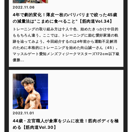
2022.11.06
4年で劇的変化！薄皮一枚のバリバリまで絞った45歳
の減量法は"こまめに食べること"【筋肉道Vol.34】
トレーニングの取り組み方は十人十色、始めたきっかけや目的
ももちろん違う。ここでは、トレーニングに励む愛好家達の軌
跡を辿ってみよう。今回紹介するのは4年前から運動不足解消
のために本格的にトレーニングを始めた向山誠一さん（45）。
マッスルゲート愛知メンズフィジークマスターズ172cm以下級
優勝...
2022.11.01
44歳・左官職人が倉庫をジムに改造！筋肉ボディを極
める【筋肉道Vol.30】