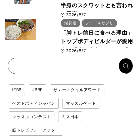
半身のスクワットとも言われ
た最高マシン“ノーチラス・
2026/8/7
プルオーバーマシン”とは？
栄養素
フード＆サプリ
「脚トレ前日に食べる理由」
トップボディビルダーが愛用
する「米＋牛肉」のシンプル
2026/8/7
回復メシとは？
IFBB
JBBF
サマースタイルアワード
ベストボディジャパン
マッスルゲート
マッスルコンテスト
ミス日本
筋トレビフォーアフター