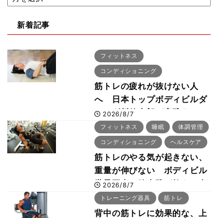
新着記事
フィットネス
コンディショニング
筋トレの疲れが抜けない人
へ 日本トップボディビルダ
ー・刈川啓志郎が実践する
2026/8/7
「回復習慣」
フィットネス
睡眠
体調管理
コンディショニング
ヘルスケア
筋トレのやる気が起きない、
重量が伸びない ボディビル
世界王者・鈴木雅が教える食
2026/8/7
事・睡眠・呼吸の整え方
トレーニング器具
筋トレ
背中の筋トレに効果的な、上