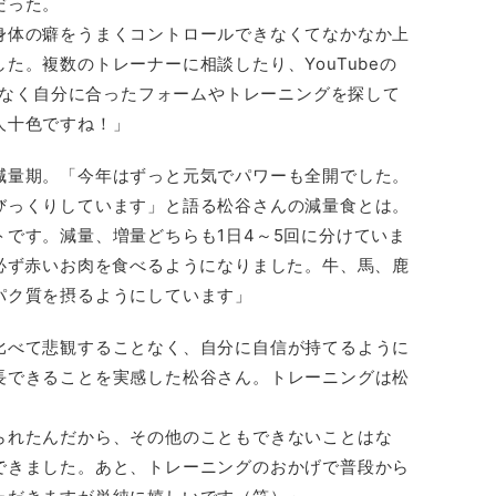
だった。
身体の癖をうまくコントロールできなくてなかなか上
た。複数のトレーナーに相談したり、YouTubeの
ではなく自分に合ったフォームやトレーニングを探して
人十色ですね！」
減量期。「今年はずっと元気でパワーも全開でした。
びっくりしています」と語る松谷さんの減量食とは。
です。減量、増量どちらも1日4～5回に分けていま
食必ず赤いお肉を食べるようになりました。牛、馬、鹿
パク質を摂るようにしています」
比べて悲観することなく、自分に自信が持てるように
長できることを実感した松谷さん。トレーニングは松
られたんだから、その他のこともできないことはな
できました。あと、トレーニングのおかげで普段から