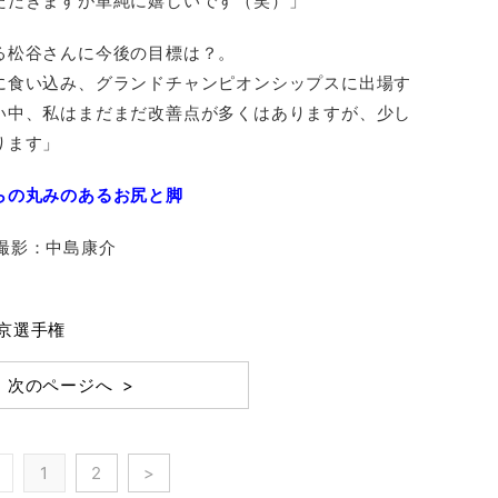
ただきますが単純に嬉しいです（笑）」
る松谷さんに今後の目標は？。
に食い込み、グランドチャンピオンシップスに出場す
い中、私はまだまだ改善点が多くはありますが、少し
ります」
らの丸みのあるお尻と脚
部 撮影：中島康介
京選手権
次のページへ >
1
2
>