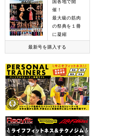
国各地で開
催！
最大級の筋肉
の祭典を１冊
に凝縮
最新号を購入する