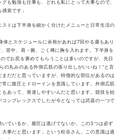
ングも勉強も仕事も、どれも私にとって大事なので、
る感覚です」
エストは下半身を細かく分けたメニューと日常生活の
身体とスケジュールに余裕があれば7回やる週もあり
け、背中、肩・腕、ごく稀に胸を入れます。下半身を
るのでお尻を褒めてもらうことは多いのですが、先日
らの丸みのある外側広筋の張り出しがいいね！”と言
だまだだと思っていますが、特徴的な部位があるのは
で常に腹圧とドローインを意識しています。外側広筋
ともあって、発達しやすいんだと思います。競技を始
がコンプレックスでしたが今となっては武器の一つで
効いているか、腹圧は逃げてないか。この3つは必ず
く大事だと思います」という松谷さん。この意識は過