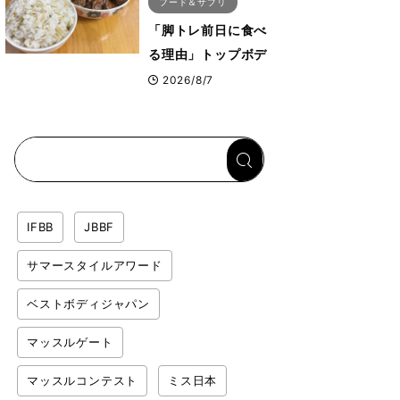
フード＆サプリ
「脚トレ前日に食べ
る理由」トップボデ
ィビルダーが愛用す
2026/8/7
る「米＋牛肉」のシ
ンプル回復メシと
は？
IFBB
JBBF
サマースタイルアワード
ベストボディジャパン
マッスルゲート
マッスルコンテスト
ミス日本