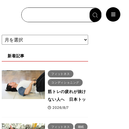
新着記事
フィットネス
コンディショニング
筋トレの疲れが抜け
ない人へ 日本トッ
プボディビルダー・
2026/8/7
刈川啓志郎が実践す
る「回復習慣」
フィットネス
睡眠