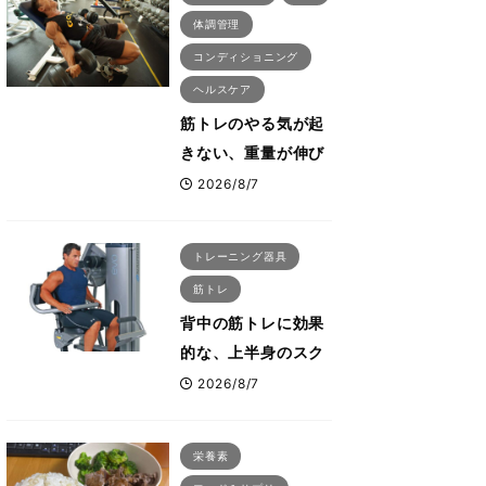
体調管理
コンディショニング
ヘルスケア
筋トレのやる気が起
きない、重量が伸び
ない ボディビル世
2026/8/7
界王者・鈴木雅が教
える食事・睡眠・呼
トレーニング器具
吸の整え方
筋トレ
背中の筋トレに効果
的な、上半身のスク
ワットとも言われた
2026/8/7
最高マシン“ノーチラ
ス・プルオーバーマ
栄養素
シン”とは？