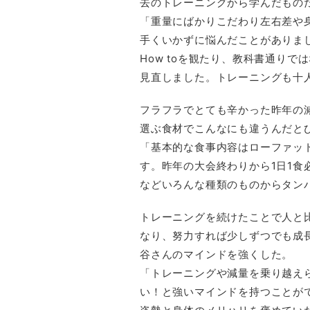
去のトレーニングから学んだもの
「重量にばかりこだわり左右差や
手くいかずに悩んだことがありまし
How toを観たり、教科書通り
見直しました。トレーニングも十
フラフラでとても辛かった昨年の
選ぶ食材でこんなにも違うんだと
「基本的な食事内容はローファット
す。昨年の大会終わりから1日1
などいろんな種類のものからタン
トレーニングを続けたことで人と
なり、努力すれば少しずつでも成
谷さんのマインドを強くした。
「トレーニングや減量を乗り越え
い！と強いマインドを持つことが