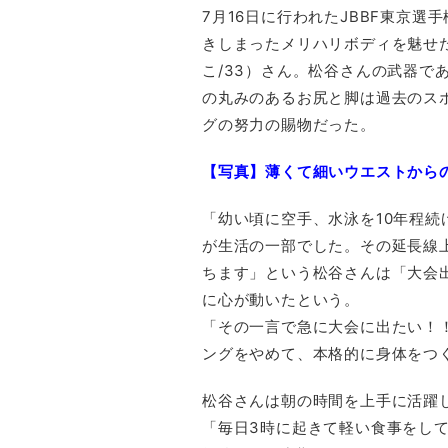
7月16日に行われたJBBF東京選
きしまったメリハリボディを魅せ
こ/33）さん。松谷さんの武器で
の丸みのあるお尻と脚は過去のス
グの努力の賜物だった。
【写真】薄くて細いウエストから
「幼い頃に空手、水泳を10年程
が生活の一部でした。その延長線
ちます」という松谷さんは「大会
に心が動いたという。
「その一言で急に大会に出たい！
ングをやめて、本格的に身体をつ
松谷さんは朝の時間を上手に活躍
「毎日3時に起きて軽い食事をして