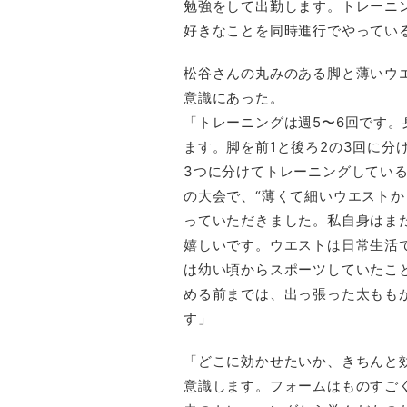
勉強をして出勤します。トレーニ
好きなことを同時進行でやってい
松谷さんの丸みのある脚と薄いウ
意識にあった。
「トレーニングは週5〜6回です。
ます。脚を前1と後ろ2の3回に分
3つに分けてトレーニングしてい
の大会で、“薄くて細いウエストか
っていただきました。私自身はま
嬉しいです。ウエストは日常生活
は幼い頃からスポーツしていたこ
める前までは、出っ張った太もも
す」
「どこに効かせたいか、きちんと
意識します。フォームはものすご