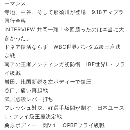
ーマンス
寺地、中谷、そして那須川が登場 9.18アマプラ
興行全容
INTERVIEW 井岡一翔「今回勝ったのは本当に大
きかった」
ドネア復活ならず WBC世界バンタム級王座決
定戦
南アの王者ノンティンガ初防衛 IBF世界L・フラ
イ級戦
岩田、比国新鋭を左ボディーで鎮圧
谷口、痛い再起戦
武居必殺レバー打ち
フレッシュ対決、好選手坂間が制す 日本ユース
L・フライ級王座決定戦
桑原ボディー一閃V１ OPBFフライ級戦