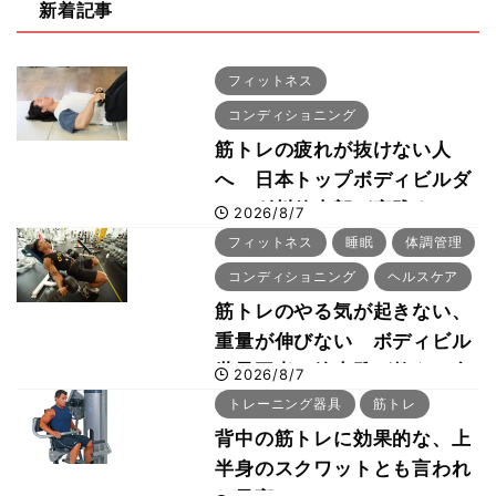
新着記事
フィットネス
コンディショニング
筋トレの疲れが抜けない人
へ 日本トップボディビルダ
ー・刈川啓志郎が実践する
2026/8/7
「回復習慣」
フィットネス
睡眠
体調管理
コンディショニング
ヘルスケア
筋トレのやる気が起きない、
重量が伸びない ボディビル
世界王者・鈴木雅が教える食
2026/8/7
事・睡眠・呼吸の整え方
トレーニング器具
筋トレ
背中の筋トレに効果的な、上
半身のスクワットとも言われ