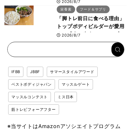
た最高マシン“ノーチラス・
2026/8/7
プルオーバーマシン”とは？
栄養素
フード＆サプリ
「脚トレ前日に食べる理由」
トップボディビルダーが愛用
する「米＋牛肉」のシンプル
2026/8/7
回復メシとは？
IFBB
JBBF
サマースタイルアワード
ベストボディジャパン
マッスルゲート
マッスルコンテスト
ミス日本
筋トレビフォーアフター
※当サイトはAmazonアソシエイトプログラム