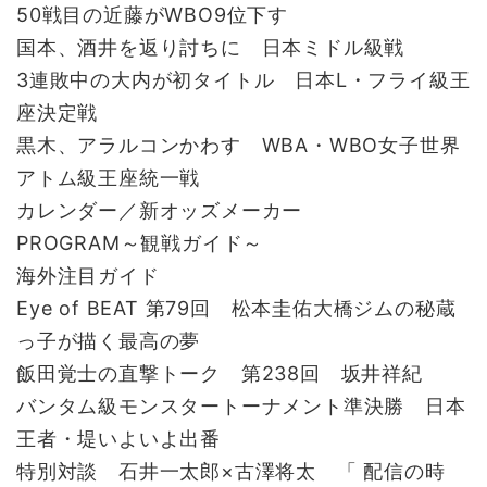
50戦目の近藤がWBO9位下す
国本、酒井を返り討ちに 日本ミドル級戦
3連敗中の大内が初タイトル 日本L・フライ級王
座決定戦
黒木、アラルコンかわす WBA・WBO女子世界
アトム級王座統一戦
カレンダー／新オッズメーカー
PROGRAM～観戦ガイド～
海外注目ガイド
Eye of BEAT 第79回 松本圭佑大橋ジムの秘蔵
っ子が描く最高の夢
飯田覚士の直撃トーク 第238回 坂井祥紀
バンタム級モンスタートーナメント準決勝 日本
王者・堤いよいよ出番
特別対談 石井一太郎×古澤将太 「 配信の時