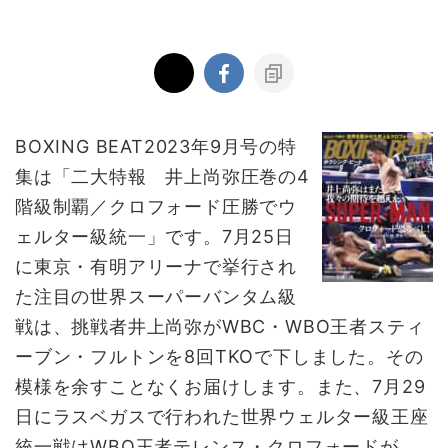
BOXING BEAT2023年9月号の特
集は「二大特報 井上尚弥圧巻の4
階級制覇／クロフォード圧勝でウ
ェルター級統一」です。7月25日
に東京・有明アリーナで挙行され
た注目の世界スーパーバンタム級
戦は、挑戦者井上尚弥がWBC・WBO王者スティ
ーブン・フルトンを8回TKOで下しました。その
模様を余すことなくお届けします。また、7月29
日にラスベガスで行われた世界ウェルター級王座
統一戦はWBO王者テレンス・クロフォードが