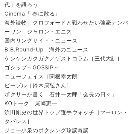
代」を語ろう
Cinema『 春に散る』
海外読物 クロフォードと戦わせたい強豪ナンバ
ーワン ジャロン・エニス
国内リングサイド・ニュース
B.B.Round-Up 海外のニュース
ケンケンガクガク／ゲストコラム［三代大訓］
ゴシップ～GOSSIP～
ニューフェイス［関根幸太朗］
ピープル［鈴木康弘さん］
ボクサーが書く 石井一太郎「会長の日々」
KOトーク 尾崎恵一
浜田剛史の世界トップ選手ウォッチ［マーロン・
タパレス］
ジョー小泉のボクシング珍談奇談