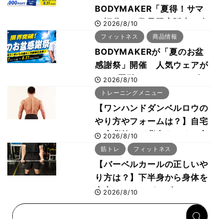
BODYMAKER「夏得！サマ
ー福袋」を数量限定販売 次
2026/8/10
回使える1000円OFFクーポ
フィットネス
商品情報
ンも
BODYMAKERが「夏のお盆
感謝祭」開催 人気ウェアが
1000円引き、UVクールポン
2026/8/10
チョは半額の990円に
トレーニングメニュー
【ワンハンドダンベルロウの
やり方やフォームは？】自宅
で広背筋など背中をつくる方
2026/8/10
法をボディビル世界王者・鈴
筋トレ
フィットネス
木雅選手が解説
【バーベルカールの正しいや
り方は？】下半身から身体を
安定させるのがカギ！
2026/8/10