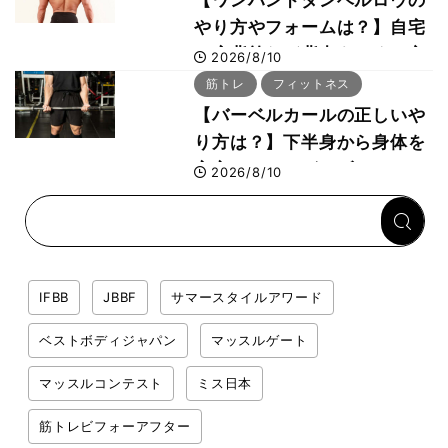
【ワンハンドダンベルロウの
やり方やフォームは？】自宅
で広背筋など背中をつくる方
2026/8/10
法をボディビル世界王者・鈴
筋トレ
フィットネス
木雅選手が解説
【バーベルカールの正しいや
り方は？】下半身から身体を
安定させるのがカギ！
2026/8/10
IFBB
JBBF
サマースタイルアワード
ベストボディジャパン
マッスルゲート
マッスルコンテスト
ミス日本
筋トレビフォーアフター