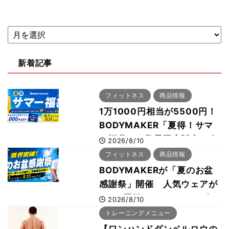
新着記事
フィットネス
商品情報
1万1000円相当が5500円！
BODYMAKER「夏得！サマ
ー福袋」を数量限定販売 次
2026/8/10
回使える1000円OFFクーポ
フィットネス
商品情報
ンも
BODYMAKERが「夏のお盆
感謝祭」開催 人気ウェアが
1000円引き、UVクールポン
2026/8/10
チョは半額の990円に
トレーニングメニュー