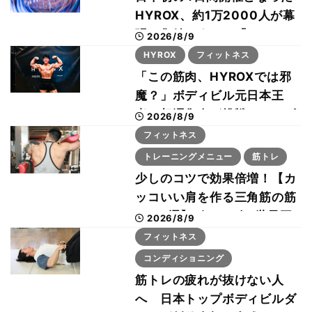
HYROX、約1万2000人が幕
張に集結 すでに「2028、
2026/8/9
29年の大会も準備」
HYROX
フィットネス
「この筋肉、HYROXでは邪
魔？」ボディビル元日本王
者・相澤隼人が挑戦 バーピ
2026/8/9
ーでは驚異の種目2位
フィットネス
トレーニングメニュー
筋トレ
少しのコツで効果倍増！【カ
ッコいい肩を作る三角筋の筋
トレ6選】ボディビル世界王
2026/8/9
者が解説！
フィットネス
コンディショニング
筋トレの疲れが抜けない人
へ 日本トップボディビルダ