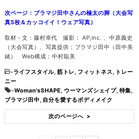
次ページ：ブラマジ田中さんの極太の脚（大会写
真5枚＆カッコイイ！ウェア写真）
取材・文：藤村幸代 撮影： AP,inc. 、中原義史
（大会写真）、写真提供：ブラマジ田中（田中美
緒） Web構成：中村聡美
-
ライフスタイル
,
筋トレ
,
フィットネス
,
トレー
ニー
-
Woman'sSHAPE
,
ウーマンズシェイプ
,
特集
,
ブラマジ田中
,
自分を愛するボディメイク
次のページへ >