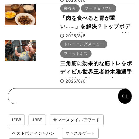
2026/8/6
ー活用法
栄養素
フード＆サプリ
「肉を食べると胃が重
い……」を解決？トップボデ
ィビルダーのリカバリー飯を
2026/8/6
専門家がロジカル解説
トレーニングメニュー
フィットネス
三角筋に効果的な筋トレをボ
ディビル世界王者鈴木雅選手
が解説！「なかなか大きくな
2026/8/6
らない肩の鍛え方」前編
IFBB
JBBF
サマースタイルアワード
ベストボディジャパン
マッスルゲート