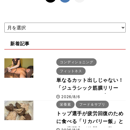
新着記事
コンディショニング
フィットネス
単なるカット出しじゃない！
「ジュラシック筋膜リリー
ス」が口コミだけで大ヒット
2026/8/6
した納得の理由 木澤大祐が
栄養素
フード＆サプリ
解説
トップ選手が疲労回復のため
に食べる「リカバリー飯」と
は？専門家が絶賛した鶏レバ