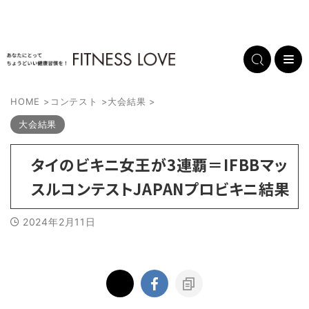
HOME
>
コンテスト
>
大会結果
>
大会結果
タイのビキニ女王が3連覇＝IFBBマッ
スルコンテストJAPANプロビキニ結果
2024年2月11日