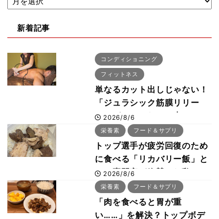
新着記事
コンディショニング
フィットネス
単なるカット出しじゃない！
「ジュラシック筋膜リリー
ス」が口コミだけで大ヒット
2026/8/6
した納得の理由 木澤大祐が
栄養素
フード＆サプリ
解説
トップ選手が疲労回復のため
に食べる「リカバリー飯」と
は？専門家が絶賛した鶏レバ
2026/8/6
ー活用法
栄養素
フード＆サプリ
「肉を食べると胃が重
い……」を解決？トップボデ