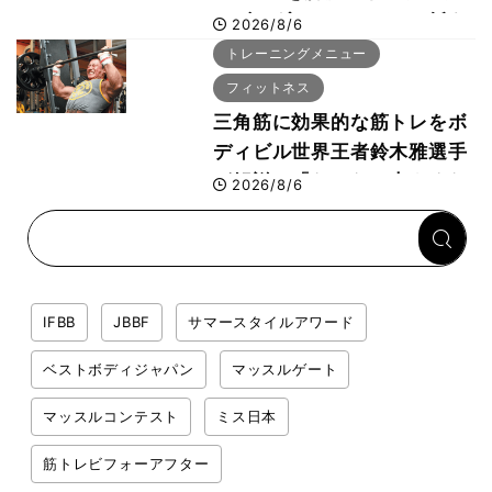
ィビルダーのリカバリー飯を
2026/8/6
専門家がロジカル解説
トレーニングメニュー
フィットネス
三角筋に効果的な筋トレをボ
ディビル世界王者鈴木雅選手
が解説！「なかなか大きくな
2026/8/6
らない肩の鍛え方」前編
IFBB
JBBF
サマースタイルアワード
ベストボディジャパン
マッスルゲート
マッスルコンテスト
ミス日本
筋トレビフォーアフター