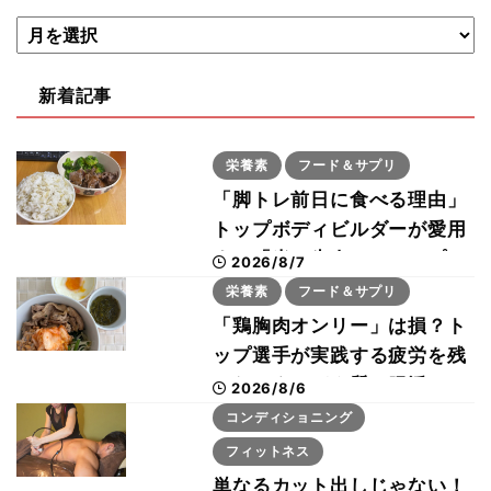
新着記事
栄養素
フード＆サプリ
「脚トレ前日に食べる理由」
トップボディビルダーが愛用
する「米＋牛肉」のシンプル
2026/8/7
回復メシとは？
栄養素
フード＆サプリ
「鶏胸肉オンリー」は損？ト
ップ選手が実践する疲労を残
さないタンパク質＆腸活コン
2026/8/6
ボ
コンディショニング
フィットネス
単なるカット出しじゃない！