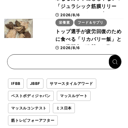
「ジュラシック筋膜リリー
ス」が口コミだけで大ヒット
2026/8/6
した納得の理由 木澤大祐が
栄養素
フード＆サプリ
解説
トップ選手が疲労回復のため
に食べる「リカバリー飯」と
は？専門家が絶賛した鶏レバ
2026/8/6
ー活用法
IFBB
JBBF
サマースタイルアワード
ベストボディジャパン
マッスルゲート
マッスルコンテスト
ミス日本
筋トレビフォーアフター