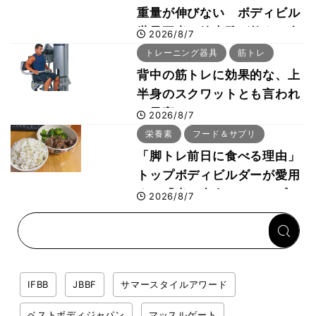
重量が伸びない ボディビル
世界王者・鈴木雅が教える食
2026/8/7
事・睡眠・呼吸の整え方
トレーニング器具
筋トレ
背中の筋トレに効果的な、上
半身のスクワットとも言われ
た最高マシン“ノーチラス・
2026/8/7
プルオーバーマシン”とは？
栄養素
フード＆サプリ
「脚トレ前日に食べる理由」
トップボディビルダーが愛用
する「米＋牛肉」のシンプル
2026/8/7
回復メシとは？
IFBB
JBBF
サマースタイルアワード
ベストボディジャパン
マッスルゲート