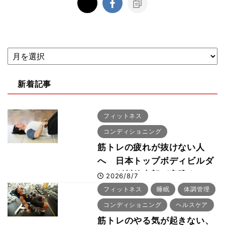
新着記事
フィットネス
コンディショニング
筋トレの疲れが抜けない人
へ 日本トップボディビルダ
ー・刈川啓志郎が実践する
2026/8/7
「回復習慣」
フィットネス
睡眠
体調管理
コンディショニング
ヘルスケア
筋トレのやる気が起きない、