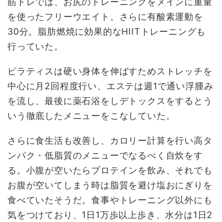
筋トレでは、お尻のトレーニングをメインに重量
を使ったフリーウエイト。さらに有酸素運動を
30
分。脂肪燃焼に効果的な
HIIT
トレーニングも
行っていた。
ピラティスは硬い身体を伸ばすためストレッチを
中心に月
2
回程度行い、エステは週
1
で通い浮腫み
を流し、最後に薬石浴をしデトックスをするとう
いう徹底したメニューをこなしていた。
さらに食生活も改善し、カロリー計算を行い高タ
ンパク・低脂質のメニューでなるべく自炊をす
る。小腹が空いたらプロテインを飲み、それでも
お腹が空いてしまう時は脂質を避け塩おにぎりを
食べていたそうだ。食事やトレーニング以外にも
気をつけており、
1
日
1
万歩以上歩き、水分は
1
日
2