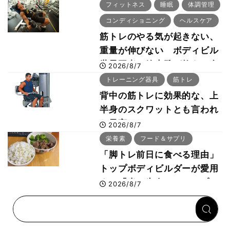
「回復習慣」
フィットネス
睡眠
体調管理
コンディショニング
ヘルスケア
筋トレのやる気が起きない、
重量が伸びない ボディビル
世界王者・鈴木雅が教える食
2026/8/7
事・睡眠・呼吸の整え方
トレーニング器具
筋トレ
背中の筋トレに効果的な、上
半身のスクワットとも言われ
た最高マシン“ノーチラス・
2026/8/7
プルオーバーマシン”とは？
栄養素
フード＆サプリ
「脚トレ前日に食べる理由」
トップボディビルダーが愛用
する「米＋牛肉」のシンプル
2026/8/7
回復メシとは？