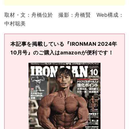
取材・文：舟橋位於 撮影：舟橋賢 Web構成：
中村聡美
本記事を掲載している『
IRONMAN 2024
年
10
月号』のご購入は
amazon
が便利です！