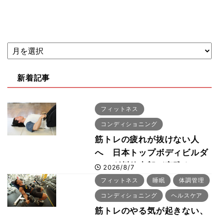
新着記事
フィットネス
コンディショニング
筋トレの疲れが抜けない人
へ 日本トップボディビルダ
ー・刈川啓志郎が実践する
2026/8/7
「回復習慣」
フィットネス
睡眠
体調管理
コンディショニング
ヘルスケア
筋トレのやる気が起きない、