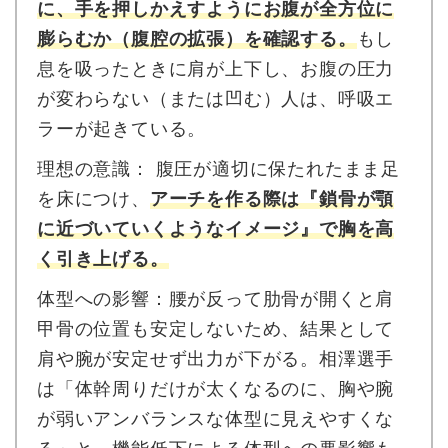
に、手を押しかえすようにお腹が全方位に
膨らむか（腹腔の拡張）を確認する。
もし
息を吸ったときに肩が上下し、お腹の圧力
が変わらない（または凹む）人は、呼吸エ
ラーが起きている。
理想の意識： 腹圧が適切に保たれたまま足
を床につけ、
アーチを作る際は『鎖骨が顎
に近づいていくようなイメージ』で胸を高
く引き上げる。
体型への影響：腰が反って肋骨が開くと肩
甲骨の位置も安定しないため、結果として
肩や腕が安定せず出力が下がる。相澤選手
は「体幹周りだけが太くなるのに、胸や腕
が弱いアンバランスな体型に見えやすくな