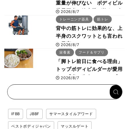
重量が伸びない ボディビル
世界王者・鈴木雅が教える食
2026/8/7
事・睡眠・呼吸の整え方
トレーニング器具
筋トレ
背中の筋トレに効果的な、上
半身のスクワットとも言われ
た最高マシン“ノーチラス・
2026/8/7
プルオーバーマシン”とは？
栄養素
フード＆サプリ
「脚トレ前日に食べる理由」
トップボディビルダーが愛用
する「米＋牛肉」のシンプル
2026/8/7
回復メシとは？
IFBB
JBBF
サマースタイルアワード
ベストボディジャパン
マッスルゲート