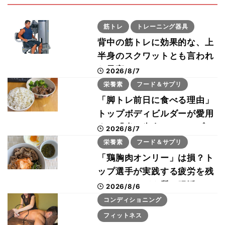
筋トレ
トレーニング器具
背中の筋トレに効果的な、上
半身のスクワットとも言われ
た最高マシン“ノーチラス・
2026/8/7
プルオーバーマシン”とは？
栄養素
フード＆サプリ
「脚トレ前日に食べる理由」
トップボディビルダーが愛用
する「米＋牛肉」のシンプル
2026/8/7
回復メシとは？
栄養素
フード＆サプリ
「鶏胸肉オンリー」は損？ト
ップ選手が実践する疲労を残
さないタンパク質＆腸活コン
2026/8/6
ボ
コンディショニング
フィットネス