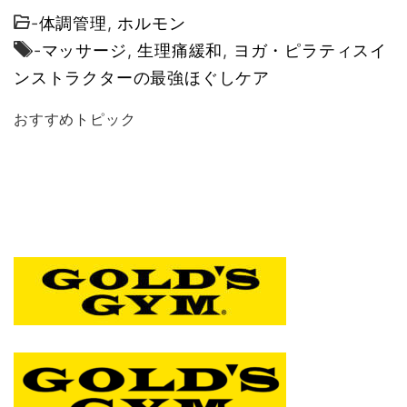
-
体調管理
,
ホルモン
-
マッサージ
,
生理痛緩和
,
ヨガ・ピラティスイ
ンストラクターの最強ほぐしケア
おすすめトピック