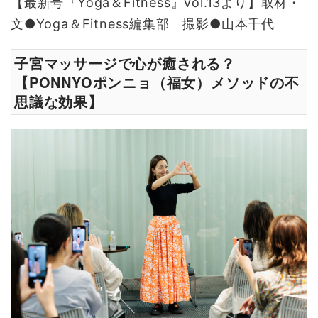
【最新号『
Yoga
＆
Fitness
』
vol.13
より】取材・
文
●Yoga
＆
Fitness
編集部 撮影
●
山本千代
子宮マッサージで心が癒される？
【PONNYOポンニョ（福女）メソッドの不
思議な効果】