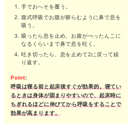
手でおへそを覆う。
腹式呼吸でお腹が膨らむように鼻で息を
吸う。
吸ったら息を止め、お腹がぺったんこに
なるくらいまで鼻で息を吐く。
吐き切ったら、息を止めて2に戻って繰
り返す。
Point
:
呼吸は寝る前と起床後すぐが効果的。寝てい
るときは身体が固まりやすいので、起床時に
ちぎれるほどに伸びてから呼吸をすることで
効果が高まります。