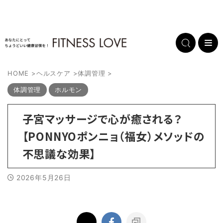
HOME
>
ヘルスケア
>
体調管理
>
体調管理
ホルモン
子宮マッサージで心が癒される？
【PONNYOポンニョ（福女）メソッドの
不思議な効果】
2026年5月26日