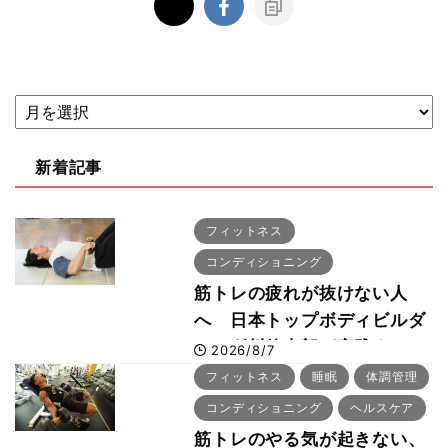
新着記事
フィットネス
コンディショニング
筋トレの疲れが抜けない人
へ 日本トップボディビルダ
ー・刈川啓志郎が実践する
2026/8/7
「回復習慣」
フィットネス
睡眠
体調管理
コンディショニング
ヘルスケア
筋トレのやる気が起きない、