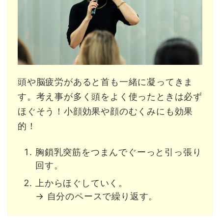
頭や脳疲労があると首も一緒に凝ってきま
す。考え事が多く頭をよく使ったときは必ず
ほぐそう！小顔効果や顔のむくみにも効果
的！
胸鎖乳突筋をつまんでぐーっと引っ張り
回す。
上からほぐしていく。
→ 自分のペースで繰り返す。