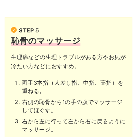
STEP５
恥骨のマッサージ
生理痛などの生理トラブルがある方やお尻が
冷たい方などにおすすめ。
両手3本指（人差し指、中指、薬指）を
重ねる。
右側の恥骨から1の手の腹でマッサージ
してほぐす。
右から左に行って左から右に戻るように
マッサージ。