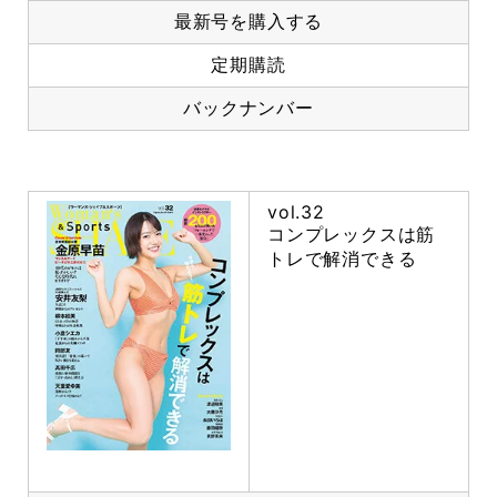
最新号を購入する
定期購読
バックナンバー
vol.32
コンプレックスは筋
トレで解消できる