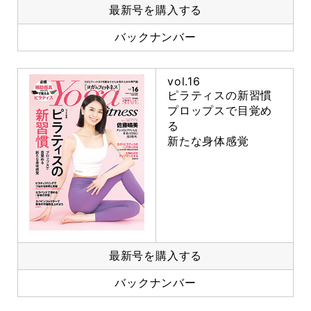
最新号を購入する
バックナンバー
vol.16
ピラティスの新習慣
プロップスで目覚め
る
新たな身体感覚
最新号を購入する
バックナンバー