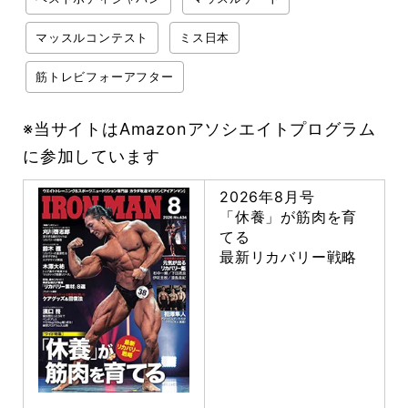
マッスルコンテスト
ミス日本
筋トレビフォーアフター
※当サイトはAmazonアソシエイトプログラム
に参加しています
2026年8月号
「休養」が筋肉を育
てる
最新リカバリー戦略