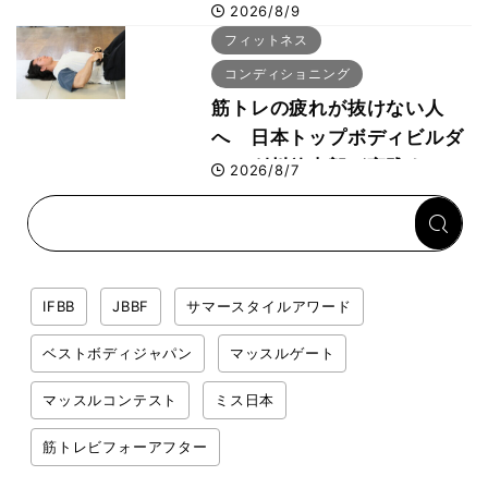
トレ6選】ボディビル世界王
2026/8/9
者が解説！
フィットネス
コンディショニング
筋トレの疲れが抜けない人
へ 日本トップボディビルダ
ー・刈川啓志郎が実践する
2026/8/7
「回復習慣」
IFBB
JBBF
サマースタイルアワード
ベストボディジャパン
マッスルゲート
マッスルコンテスト
ミス日本
筋トレビフォーアフター