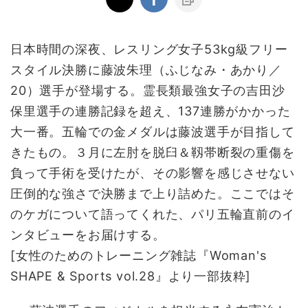
日本時間の深夜、レスリング女子53kg級フリー
スタイル決勝に藤波朱理（ふじなみ・あかり／
20）選手が登場する。霊長類最強女子の吉田沙
保里選手の連勝記録を超え、137連勝がかかった
大一番。五輪での金メダルは藤波選手が目指して
きたもの。３月に左肘を脱臼＆靱帯断裂の重傷を
負って手術を受けたが、その影響を感じさせない
圧倒的な強さで決勝まで上り詰めた。ここではそ
のケガについて語ってくれた、パリ五輪直前のイ
ンタビューをお届けする。
[女性のためのトレーニング雑誌『Woman's
SHAPE & Sports vol.28』より一部抜粋]