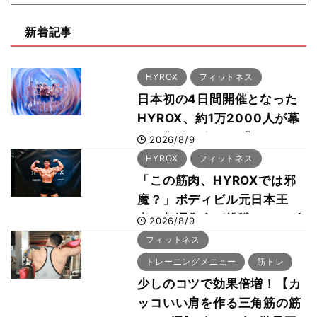
新着記事
HYROX
フィットネス
日本初の4日間開催となった
HYROX、約1万2000人が幕
張に集結 すでに「2028、
2026/8/9
29年の大会も準備」
HYROX
フィットネス
「この筋肉、HYROXでは邪
魔？」ボディビル元日本王
者・相澤隼人が挑戦 バーピ
2026/8/9
ーでは驚異の種目2位
フィットネス
トレーニングメニュー
筋トレ
少しのコツで効果倍増！【カ
ッコいい肩を作る三角筋の筋