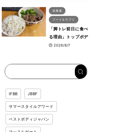
ス・プルオーバーマ
栄養素
シン”とは？
フード＆サプリ
「脚トレ前日に食べ
る理由」トップボデ
ィビルダーが愛用す
2026/8/7
る「米＋牛肉」のシ
ンプル回復メシと
は？
IFBB
JBBF
サマースタイルアワード
ベストボディジャパン
マッスルゲート