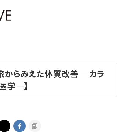
【旅からみえた体質改善 ─カラ
医学─】