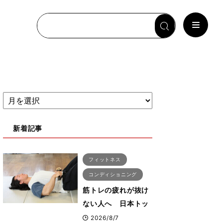
新着記事
フィットネス
コンディショニング
筋トレの疲れが抜け
ない人へ 日本トッ
プボディビルダー・
2026/8/7