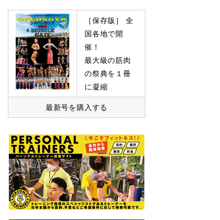
［保存版］ 全
国各地で開
催！
最大級の筋肉
の祭典を１冊
に凝縮
最新号を購入する