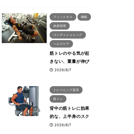
刈川啓志郎が実践す
る「回復習慣」
フィットネス
睡眠
体調管理
コンディショニング
ヘルスケア
筋トレのやる気が起
きない、重量が伸び
ない ボディビル世
2026/8/7
界王者・鈴木雅が教
える食事・睡眠・呼
トレーニング器具
吸の整え方
筋トレ
背中の筋トレに効果
的な、上半身のスク
ワットとも言われた
2026/8/7
最高マシン“ノーチラ