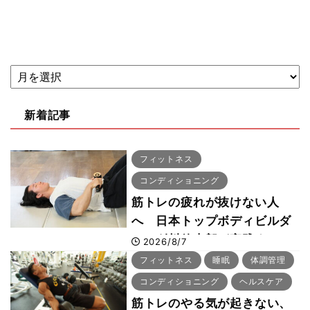
新着記事
フィットネス
コンディショニング
筋トレの疲れが抜けない人
へ 日本トップボディビルダ
ー・刈川啓志郎が実践する
2026/8/7
「回復習慣」
フィットネス
睡眠
体調管理
コンディショニング
ヘルスケア
筋トレのやる気が起きない、