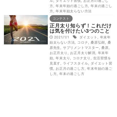
ル
,
ダイエット習慣
,
お正月の過ごし
方
,
年末年始の過ごし方
,
年末の過ごし
方
,
年末年始太らない方法
コンテスト
正月太り知らず！これだけ
は気を付けたい3つのこと
2021/1/1
ダイエット
,
年末年
始太らない方法
,
コロナ
,
桑原弘樹
,
桑
原先生
,
サプリメントマスター
,
桑原
,
お正月太り
,
お正月太り解消
,
年末年
始
,
年末太り
,
コロナ太り
,
生活習慣を
見直す
,
ライフスタイル
,
ダイエット習
慣
,
お正月の過ごし方
,
年末年始の過ご
し方
,
年末の過ごし方