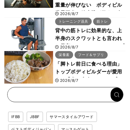
重量が伸びない ボディビル
世界王者・鈴木雅が教える食
2026/8/7
事・睡眠・呼吸の整え方
トレーニング器具
筋トレ
背中の筋トレに効果的な、上
半身のスクワットとも言われ
た最高マシン“ノーチラス・プ
2026/8/7
ルオーバーマシン”とは？
栄養素
フード＆サプリ
「脚トレ前日に食べる理由」
トップボディビルダーが愛用
する「米＋牛肉」のシンプル
2026/8/7
回復メシとは？
IFBB
JBBF
サマースタイルアワード
ベストボディジャパン
マッスルゲート