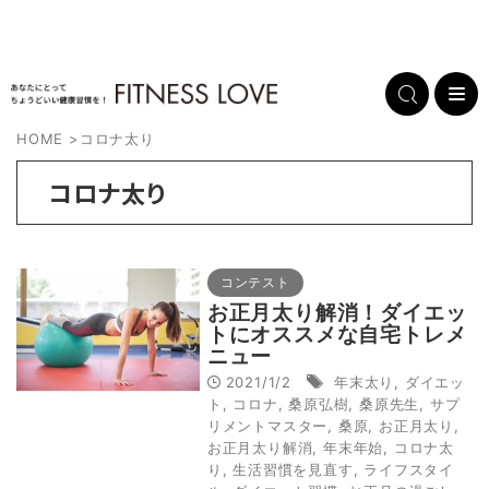
HOME
>
コロナ太り
コロナ太り
コンテスト
お正月太り解消！ダイエッ
トにオススメな自宅トレメ
ニュー
2021/1/2
年末太り
,
ダイエッ
ト
,
コロナ
,
桑原弘樹
,
桑原先生
,
サプ
リメントマスター
,
桑原
,
お正月太り
,
お正月太り解消
,
年末年始
,
コロナ太
り
,
生活習慣を見直す
,
ライフスタイ