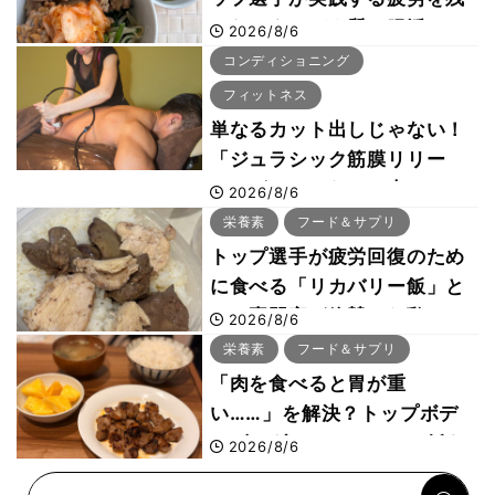
さないタンパク質＆腸活コン
2026/8/6
ボ
コンディショニング
フィットネス
単なるカット出しじゃない！
「ジュラシック筋膜リリー
ス」が口コミだけで大ヒット
2026/8/6
した納得の理由 木澤大祐が
栄養素
フード＆サプリ
解説
トップ選手が疲労回復のため
に食べる「リカバリー飯」と
は？専門家が絶賛した鶏レバ
2026/8/6
ー活用法
栄養素
フード＆サプリ
「肉を食べると胃が重
い……」を解決？トップボデ
ィビルダーのリカバリー飯を
2026/8/6
専門家がロジカル解説