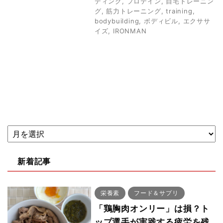
ディング
,
プロテイン
,
自宅トレーニン
グ
,
筋力トレーニング
,
training
,
bodybuilding
,
ボディビル
,
エクササ
イズ
,
IRONMAN
新着記事
栄養素
フード＆サプリ
「鶏胸肉オンリー」は損？ト
ップ選手が実践する疲労を残