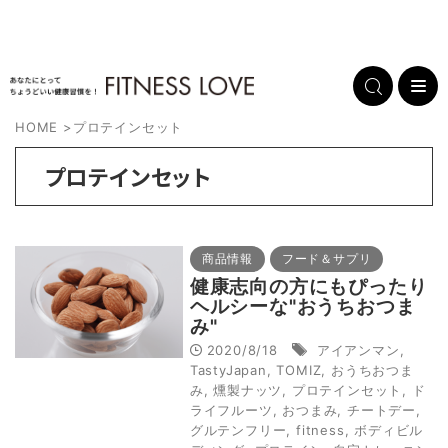
HOME
>
プロテインセット
プロテインセット
商品情報
フード＆サプリ
健康志向の方にもぴったり
ヘルシーな"おうちおつま
み"
2020/8/18
アイアンマン
,
TastyJapan
,
TOMIZ
,
おうちおつま
み
,
燻製ナッツ
,
プロテインセット
,
ド
ライフルーツ
,
おつまみ
,
チートデー
,
グルテンフリー
,
fitness
,
ボディビル