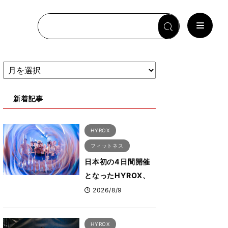
新着記事
HYROX
フィットネス
日本初の4日間開催
となったHYROX、
約1万2000人が幕張
2026/8/9
に集結 すでに
「2028、29年の大
HYROX