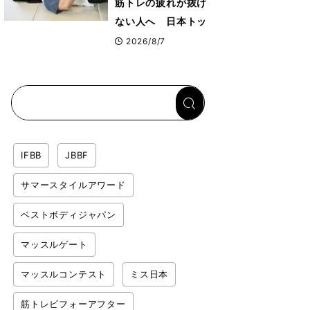
筋トレの疲れが抜け
ない人へ 日本トッ
プボディビルダー・
2026/8/7
刈川啓志郎が実践す
る「回復習慣」
IFBB
JBBF
サマースタイルアワード
ベストボディジャパン
マッスルゲート
マッスルコンテスト
ミス日本
筋トレビフォーアフター