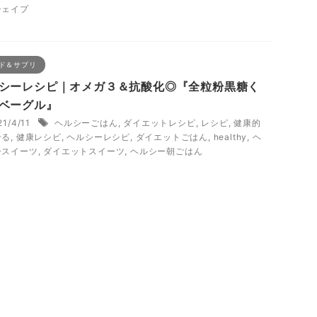
シェイプ
ド＆サプリ
シーレシピ｜オメガ３＆抗酸化◎『全粒粉黒糖く
ベーグル』
21/4/11
ヘルシーごはん
,
ダイエットレシピ
,
レシピ
,
健康的
せる
,
健康レシピ
,
ヘルシーレシピ
,
ダイエットごはん
,
healthy
,
ヘ
ースイーツ
,
ダイエットスイーツ
,
ヘルシー朝ごはん