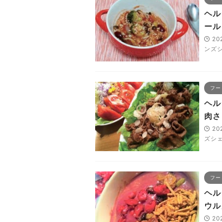
ヘル
ール
20
ンズ
フー
ヘル
肉さ
20
ズシ
フー
ヘル
ウル
20