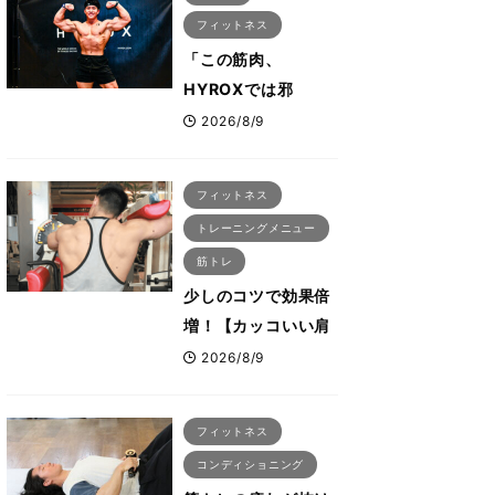
会も準備」
フィットネス
「この筋肉、
HYROXでは邪
魔？」ボディビル元
2026/8/9
日本王者・相澤隼人
が挑戦 バーピーで
フィットネス
は驚異の種目2位
トレーニングメニュー
筋トレ
少しのコツで効果倍
増！【カッコいい肩
を作る三角筋の筋ト
2026/8/9
レ6選】ボディビル
世界王者が解説！
フィットネス
コンディショニング