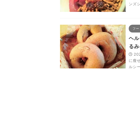
ンズ
フー
ヘル
るみ
20
に瘦
ルシ