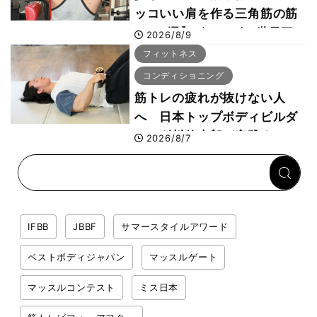
ッコいい肩を作る三角筋の筋
トレ6選】ボディビル世界王
2026/8/9
者が解説！
フィットネス
コンディショニング
筋トレの疲れが抜けない人
へ 日本トップボディビルダ
ー・刈川啓志郎が実践する
2026/8/7
「回復習慣」
IFBB
JBBF
サマースタイルアワード
ベストボディジャパン
マッスルゲート
マッスルコンテスト
ミス日本