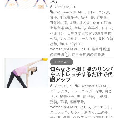
ズ】
2020/12/19
Woman'sSHAPE
,
トレーニング
,
背中
,
生尾美作子
,
品格
,
美
,
肩甲骨
,
可動域
,
凛
,
姿勢
,
後ろ姿
,
使える筋肉
,
宝塚音楽学校
,
宝塚
,
拓麻早希
,
ドイツ
,
ベルリン
,
日中国交正常化30周年中国
公演
,
マッスルミュージカル
,
劇団☆新
感線
,
ButterflyLife
,
Woman'sSHAPE vol.11
,
肩甲骨周辺
の調整法①
,
肩甲骨周辺の調整法
コンテスト
知らなきゃ損！脇のリンパ
をストレッチするだけで代
謝アップ
2020/9/7
Woman'sSHAPE
,
デトックス
,
トレーニング
,
背中
,
肩こ
り
,
生尾美作子
,
美
,
肩甲骨
,
可動域
,
姿勢
,
宝塚
,
拓麻早希
,
Woman'sSHAPE vol.16
,
ダイエット
,
ストレッチ
,
リンパ
,
肩周り
,
二の腕
,
痩せる
,
代謝
,
代謝アップ
,
代謝を上げ