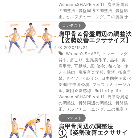
Woman'sSHAPE vol.11
,
肩甲骨周辺
の調整法
,
骨盤周辺の調整法
,
骨盤矯
正
,
セルフチューニング
,
二の腕痩せ
コンテスト
肩甲骨＆骨盤周辺の調整法
【姿勢改善エクササイズ】
2020/12/21
Woman'sSHAPE
,
トレーニング
,
背中
,
肩こり
,
生尾美作子
,
品格
,
美
,
肩甲骨
,
可動域
,
凛
,
姿勢
,
後ろ姿
,
使
える筋肉
,
宝塚音楽学校
,
宝塚
,
拓麻早
希
,
ドイツ
,
ベルリン
,
日中国交正常化
30周年中国公演
,
マッスルミュージカ
ル
,
劇団☆新感線
,
ButterflyLife
,
Woman'sSHAPE vol.11
,
肩甲骨周辺
の調整法
,
骨盤周辺の調整法
,
骨盤矯
正
,
セルフチューニング
,
二の腕痩せ
コンテスト
肩甲骨周辺の調整法
①【姿勢改善エクササイ