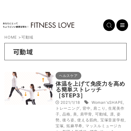
HOME
>
可動域
可動域
ヘルスケア
体温を上げて免疫力を高め
る簡単ストレッチ
［STEP3］
2021/1/18
Woman'sSHAPE
,
トレーニング
,
背中
,
肩こり
,
生尾美作
子
,
品格
,
美
,
肩甲骨
,
可動域
,
凛
,
姿
勢
,
後ろ姿
,
使える筋肉
,
宝塚音楽学校
,
宝塚
,
拓麻早希
,
マッスルミュージカ