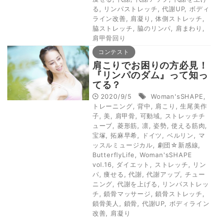
る
,
リンパストレッチ
,
代謝UP
,
ボディ
ライン改善
,
肩凝り
,
体側ストレッチ
,
脇ストレッチ
,
脇のリンパ
,
肩まわり
,
肩甲骨回り
コンテスト
肩こりでお困りの方必見！
『リンパのダム』って知っ
てる？
2020/9/5
Woman'sSHAPE
,
トレーニング
,
背中
,
肩こり
,
生尾美作
子
,
美
,
肩甲骨
,
可動域
,
ストレッチチ
ューブ
,
菱形筋
,
凛
,
姿勢
,
使える筋肉
,
宝塚
,
拓麻早希
,
ドイツ
,
ベルリン
,
マ
ッスルミュージカル
,
劇団☆新感線
,
ButterflyLife
,
Woman'sSHAPE
vol.16
,
ダイエット
,
ストレッチ
,
リン
パ
,
痩せる
,
代謝
,
代謝アップ
,
チュー
ニング
,
代謝を上げる
,
リンパストレッ
チ
,
鎖骨マッサージ
,
鎖骨ストレッチ
,
鎖骨美人
,
鎖骨
,
代謝UP
,
ボディライン
改善
,
肩凝り