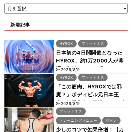
新着記事
HYROX
フィットネス
日本初の4日間開催となった
HYROX、約1万2000人が幕
張に集結 すでに「2028、
2026/8/9
29年の大会も準備」
HYROX
フィットネス
「この筋肉、HYROXでは邪
魔？」ボディビル元日本王
者・相澤隼人が挑戦 バーピ
2026/8/9
ーでは驚異の種目2位
フィットネス
トレーニングメニュー
筋トレ
少しのコツで効果倍増！【カ