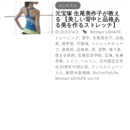
コンテスト
元宝塚 生尾美作子が教え
る 【美しい背中と品格あ
る美を作るストレッチ】
（Woman'sSHAPE）
2020/4/2
Woman'sSHAPE
,
トレーニング
,
背中
,
生尾美作子
,
品格
,
美
,
肩甲骨
,
可動域
,
ストレッチチュー
ブ
,
菱形筋
,
品格美
,
凛
,
姿勢
,
後ろ姿
,
使える筋肉
,
宝塚音楽学校
,
宝塚
,
拓麻
早希
,
ドイツ
,
ベルリン
,
日中国交正常
化30周年中国公演
,
マッスルミュージ
カル
,
劇団☆新感線
,
ButterflyLife
,
Woman'sSHAPE vol.16