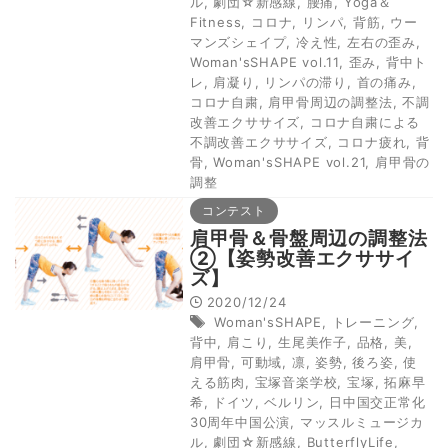
ル
,
劇団☆新感線
,
腰痛
,
Yoga＆
Fitness
,
コロナ
,
リンパ
,
背筋
,
ウー
マンズシェイプ
,
冷え性
,
左右の歪み
,
Woman'sSHAPE vol.11
,
歪み
,
背中ト
レ
,
肩凝り
,
リンパの滞り
,
首の痛み
,
コロナ自粛
,
肩甲骨周辺の調整法
,
不調
改善エクササイズ
,
コロナ自粛による
不調改善エクササイズ
,
コロナ疲れ
,
背
骨
,
Woman'sSHAPE vol.21
,
肩甲骨の
調整
コンテスト
肩甲骨＆骨盤周辺の調整法
②【姿勢改善エクササイ
ズ】
2020/12/24
Woman'sSHAPE
,
トレーニング
,
背中
,
肩こり
,
生尾美作子
,
品格
,
美
,
肩甲骨
,
可動域
,
凛
,
姿勢
,
後ろ姿
,
使
える筋肉
,
宝塚音楽学校
,
宝塚
,
拓麻早
希
,
ドイツ
,
ベルリン
,
日中国交正常化
30周年中国公演
,
マッスルミュージカ
ル
,
劇団☆新感線
,
ButterflyLife
,