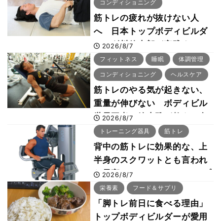
コンディショニング
筋トレの疲れが抜けない人
へ 日本トップボディビルダ
ー・刈川啓志郎が実践する
2026/8/7
「回復習慣」
フィットネス
睡眠
体調管理
コンディショニング
ヘルスケア
筋トレのやる気が起きない、
重量が伸びない ボディビル
世界王者・鈴木雅が教える食
2026/8/7
事・睡眠・呼吸の整え方
トレーニング器具
筋トレ
背中の筋トレに効果的な、上
半身のスクワットとも言われ
た最高マシン“ノーチラス・プ
2026/8/7
ルオーバーマシン”とは？
栄養素
フード＆サプリ
「脚トレ前日に食べる理由」
トップボディビルダーが愛用