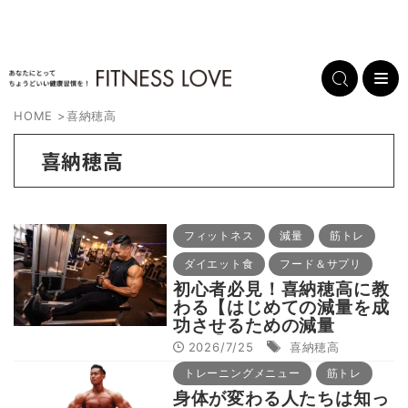
HOME
>
喜納穂高
喜納穂高
フィットネス
減量
筋トレ
ダイエット食
フード＆サプリ
初心者必見！喜納穂高に教
わる【はじめての減量を成
功させるための減量
AtoZ】
2026/7/25
喜納穂高
トレーニングメニュー
筋トレ
身体が変わる人たちは知っ