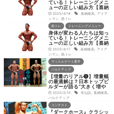
ている！トレーニングメニ
ューの正しい組み方【喜納
穂高編（後編）】
2025/4/18
喜納穂高
,
アイア
ンマン
,
筋トレ
筋トレ
トレーニングメニュー
身体が変わる人たちは知っ
ている！トレーニングメニ
ューの正しい組み方【喜納
穂高編（前編）】
2025/4/17
喜納穂高
,
アイア
ンマン
,
筋トレ
マッスルゲート選手
バルクアップ
【増量のリアル❶】増量幅
の最適解は？日本トップビ
ルダーが語る“大きく増や
す”vs”最小限”の真実
2025/2/10
寺山諒
,
喜納穂高
,
バルクアップ
コンテスト
『ダークホース』クラシッ