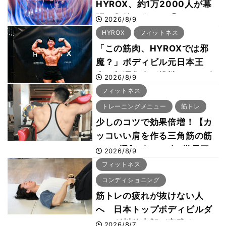
HYROX、約1万2000人が幕
張に集結 すでに「2028、
2026/8/9
29年の大会も準備」
HYROX
フィットネス
「この筋肉、HYROXでは邪
魔？」ボディビル元日本王
者・相澤隼人が挑戦 バーピ
2026/8/9
ーでは驚異の種目2位
フィットネス
トレーニングメニュー
筋トレ
少しのコツで効果倍増！【カ
ッコいい肩を作る三角筋の筋
トレ6選】ボディビル世界王
2026/8/9
者が解説！
フィットネス
コンディショニング
筋トレの疲れが抜けない人
へ 日本トップボディビルダ
ー・刈川啓志郎が実践する
2026/8/7