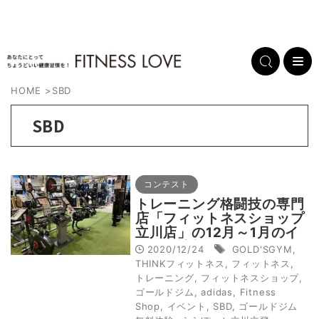
HOME
>
SBD
SBD
コンテスト
トレーニング格闘技の専門
店「フィットネスショップ
立川店」の12月～1月のイ
ベント情報
2020/12/24
GOLD'SGYM
,
THINKフィットネス
,
フィットネス
,
トレーニング
,
フィットネスショップ
,
ゴールドジム
,
adidas
,
Fitness
Shop
,
イベント
,
SBD
,
ゴールドジム