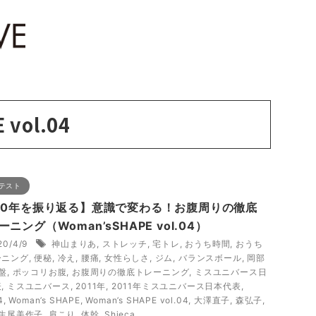
 vol.04
テスト
10年を振り返る】意識で変わる！お腹周りの徹底
ーニング（Woman’sSHAPE vol.04）
20/4/9
神山まりあ
,
ストレッチ
,
宅トレ
,
おうち時間
,
おうち
ーニング
,
便秘
,
冷え
,
腰痛
,
女性らしさ
,
ジム
,
バランスボール
,
岡部
盤
,
ポッコリお腹
,
お腹周りの徹底トレーニング
,
ミスユニバース日
表
,
ミスユニバース
,
2011年
,
2011年ミスユニバース日本代表
,
4
,
Woman’s SHAPE
,
Woman’s SHAPE vol.04
,
大澤直子
,
森弘子
,
生尾美作子
,
肩こり
,
体幹
,
Shieca