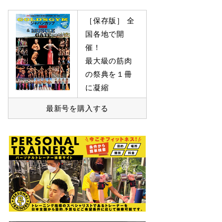
［保存版］ 全
国各地で開
催！
最大級の筋肉
の祭典を１冊
に凝縮
最新号を購入する