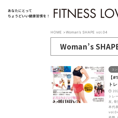
HOME
>
Woman’s SHAPE vol.04
Woman’s SHAPE
コン
【#
トレ
20
トレ
友
,
骨
本代
vol.0
姿勢
,