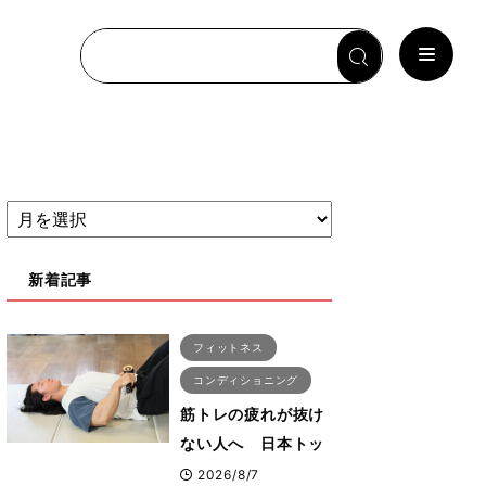
新着記事
フィットネス
コンディショニング
筋トレの疲れが抜け
ない人へ 日本トッ
プボディビルダー・
2026/8/7