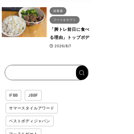
ス・プルオーバーマ
栄養素
シン”とは？
フード＆サプリ
「脚トレ前日に食べ
る理由」トップボデ
ィビルダーが愛用す
2026/8/7
る「米＋牛肉」のシ
ンプル回復メシと
は？
IFBB
JBBF
サマースタイルアワード
ベストボディジャパン
マッスルゲート