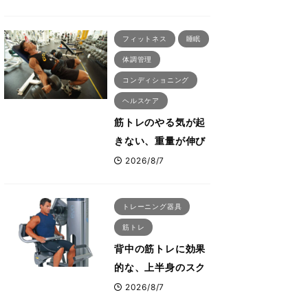
刈川啓志郎が実践す
る「回復習慣」
フィットネス
睡眠
体調管理
コンディショニング
ヘルスケア
筋トレのやる気が起
きない、重量が伸び
ない ボディビル世
2026/8/7
界王者・鈴木雅が教
える食事・睡眠・呼
トレーニング器具
吸の整え方
筋トレ
背中の筋トレに効果
的な、上半身のスク
ワットとも言われた
2026/8/7
最高マシン“ノーチラ