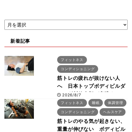
新着記事
フィットネス
コンディショニング
筋トレの疲れが抜けない人
へ 日本トップボディビルダ
ー・刈川啓志郎が実践する
2026/8/7
「回復習慣」
フィットネス
睡眠
体調管理
コンディショニング
ヘルスケア
筋トレのやる気が起きない、
重量が伸びない ボディビル