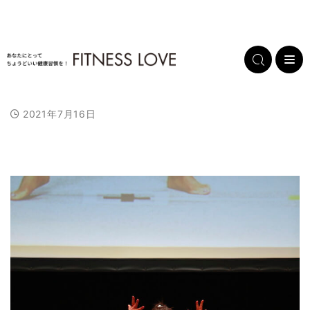
2021年7月16日
L
/
U
o
n
a
m
d
u
e
t
d
e
:
1
0
0
.
0
0
%