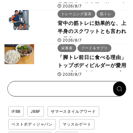
世界王者・鈴木雅が教える食
2026/8/7
事・睡眠・呼吸の整え方
トレーニング器具
筋トレ
背中の筋トレに効果的な、上
半身のスクワットとも言われ
た最高マシン“ノーチラス・
2026/8/7
プルオーバーマシン”とは？
栄養素
フード＆サプリ
「脚トレ前日に食べる理由」
トップボディビルダーが愛用
する「米＋牛肉」のシンプル
2026/8/7
回復メシとは？
IFBB
JBBF
サマースタイルアワード
ベストボディジャパン
マッスルゲート