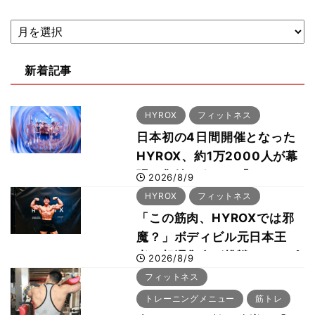
新着記事
HYROX
フィットネス
日本初の4日間開催となった
HYROX、約1万2000人が幕
張に集結 すでに「2028、
2026/8/9
29年の大会も準備」
HYROX
フィットネス
「この筋肉、HYROXでは邪
魔？」ボディビル元日本王
者・相澤隼人が挑戦 バーピ
2026/8/9
ーでは驚異の種目2位
フィットネス
トレーニングメニュー
筋トレ