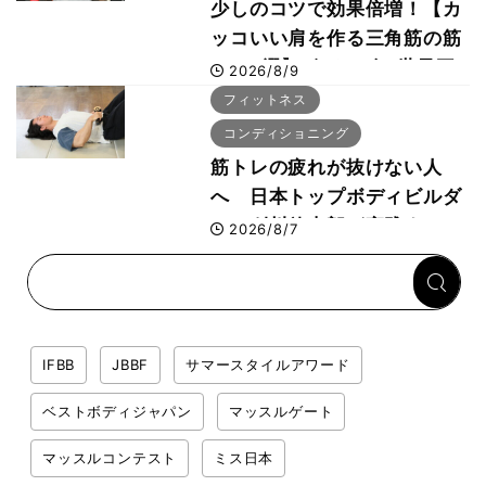
少しのコツで効果倍増！【カ
ッコいい肩を作る三角筋の筋
トレ6選】ボディビル世界王
2026/8/9
者が解説！
フィットネス
コンディショニング
筋トレの疲れが抜けない人
へ 日本トップボディビルダ
ー・刈川啓志郎が実践する
2026/8/7
「回復習慣」
IFBB
JBBF
サマースタイルアワード
ベストボディジャパン
マッスルゲート
マッスルコンテスト
ミス日本