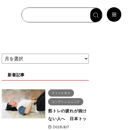
新着記事
フィットネス
コンディショニング
筋トレの疲れが抜け
ない人へ 日本トッ
プボディビルダー・
2026/8/7