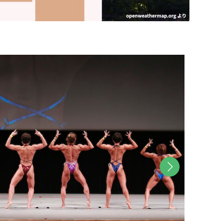
M
u
t
e
次へ