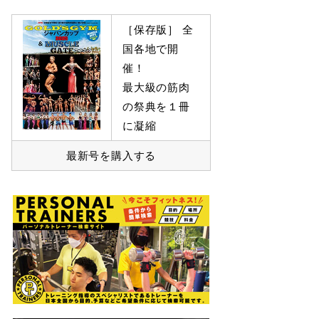
［保存版］ 全
国各地で開
催！
最大級の筋肉
の祭典を１冊
に凝縮
最新号を購入する