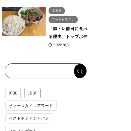
ス・プルオーバーマ
栄養素
シン”とは？
フード＆サプリ
「脚トレ前日に食べ
る理由」トップボデ
ィビルダーが愛用す
2026/8/7
る「米＋牛肉」のシ
ンプル回復メシと
は？
IFBB
JBBF
サマースタイルアワード
ベストボディジャパン
マッスルゲート