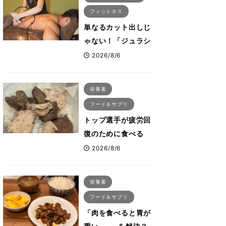
フィットネス
単なるカット出しじ
ゃない！「ジュラシ
ック筋膜リリース」
2026/8/6
が口コミだけで大ヒ
ットした納得の理
栄養素
由 木澤大祐が解説
フード＆サプリ
トップ選手が疲労回
復のために食べる
「リカバリー飯」と
2026/8/6
は？専門家が絶賛し
た鶏レバー活用法
栄養素
フード＆サプリ
「肉を食べると胃が