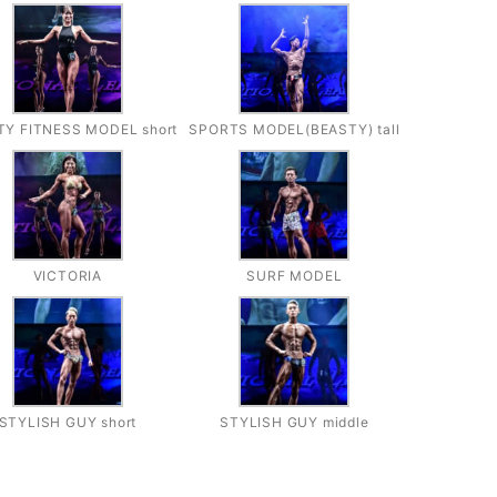
Y FITNESS MODEL short
SPORTS MODEL(BEASTY) tall
VICTORIA
SURF MODEL
STYLISH GUY short
STYLISH GUY middle