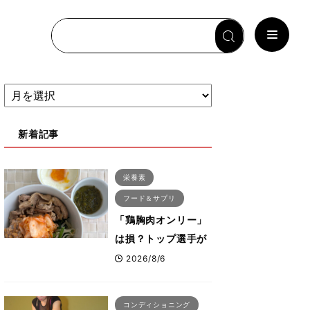
新着記事
栄養素
フード＆サプリ
「鶏胸肉オンリー」
は損？トップ選手が
実践する疲労を残さ
2026/8/6
ないタンパク質＆腸
活コンボ
コンディショニング