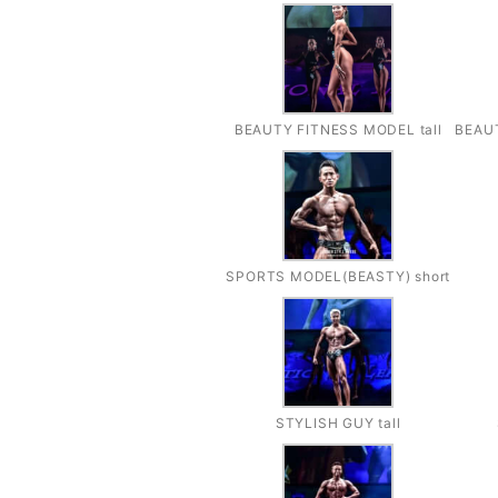
BEAUTY FITNESS MODEL tall
BEAUT
SPORTS MODEL(BEASTY) short
STYLISH GUY tall