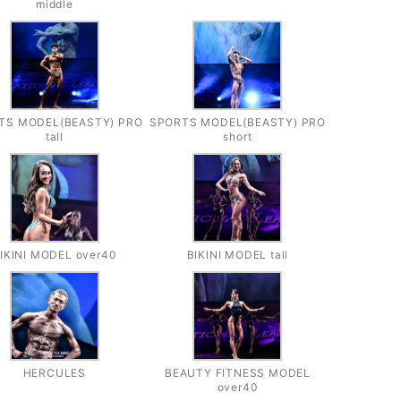
middle
TS MODEL(BEASTY) PRO
SPORTS MODEL(BEASTY) PRO
tall
short
IKINI MODEL over40
BIKINI MODEL tall
HERCULES
BEAUTY FITNESS MODEL
over40