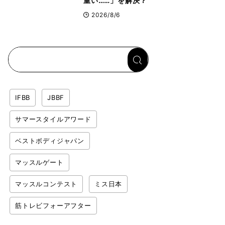
重い……」を解決？
トップボディビルダ
2026/8/6
ーのリカバリー飯を
専門家がロジカル解
説
IFBB
JBBF
サマースタイルアワード
ベストボディジャパン
マッスルゲート
マッスルコンテスト
ミス日本
筋トレビフォーアフター