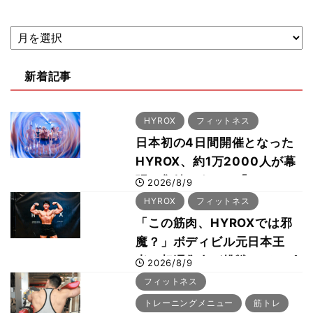
新着記事
HYROX
フィットネス
日本初の4日間開催となった
HYROX、約1万2000人が幕
張に集結 すでに「2028、
2026/8/9
29年の大会も準備」
HYROX
フィットネス
「この筋肉、HYROXでは邪
魔？」ボディビル元日本王
者・相澤隼人が挑戦 バーピ
2026/8/9
ーでは驚異の種目2位
フィットネス
トレーニングメニュー
筋トレ