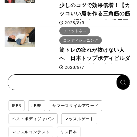
少しのコツで効果倍増！【カ
ッコいい肩を作る三角筋の筋
トレ6選】ボディビル世界王
2026/8/9
者が解説！
フィットネス
コンディショニング
筋トレの疲れが抜けない人
へ 日本トップボディビルダ
ー・刈川啓志郎が実践する
2026/8/7
「回復習慣」
IFBB
JBBF
サマースタイルアワード
ベストボディジャパン
マッスルゲート
マッスルコンテスト
ミス日本