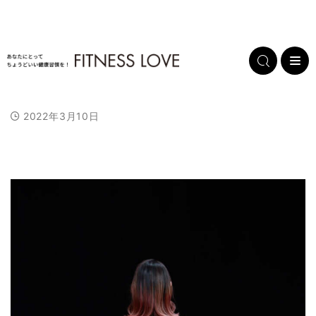
0:15
/
0:15
L
U
N
R
C
D
F
B
P
F
2022年3月10日
o
u
u
n
e
e
u
a
l
o
r
r
a
m
x
p
l
c
a
r
r
a
d
u
t
l
l
k
y
w
e
t
e
t
a
s
w
V
a
n
i
d
e
y
c
t
o
a
i
r
:
T
n
r
r
d
d
1
i
e
d
e
S
m
0
e
S
o
k
e
0
n
k
i
.
i
p
0
p
1
0
1
0
%
0
s
s