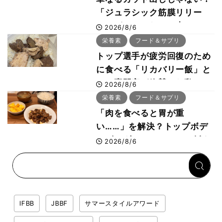
「ジュラシック筋膜リリー
ス」が口コミだけで大ヒット
2026/8/6
した納得の理由 木澤大祐が
栄養素
フード＆サプリ
解説
トップ選手が疲労回復のため
に食べる「リカバリー飯」と
は？専門家が絶賛した鶏レバ
2026/8/6
ー活用法
栄養素
フード＆サプリ
「肉を食べると胃が重
い……」を解決？トップボデ
ィビルダーのリカバリー飯を
2026/8/6
専門家がロジカル解説
IFBB
JBBF
サマースタイルアワード