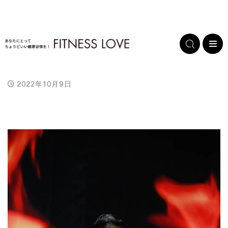
2022年10月9日
L
/
U
o
n
a
m
d
u
e
t
d
e
:
1
0
0
.
0
0
%